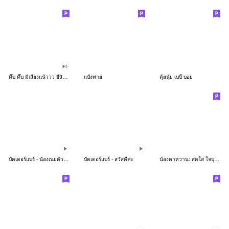
ดึ๊บ ดึ๊บ มีเสียงแน้ววว ยี่สิบห้า
แป้งพาย
ตุ้ยนุ้ย เบบี้ บอย
บัตเตอร์แบร์ - น้องเนยตัวตึง พุงเต่ง
บัตเตอร์แบร์ - สวัสดีค่ะ
น้องตาหวาน: สดใส ใจบุญ (สีพาสเทล)