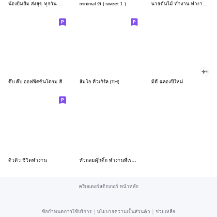
น้องยิมยิ้ม ส่งสุข ทุกวัน CutePastel THA
minimal G ( sweet 1 )
นายต้นไม้ ทำงาน ทำงาน ทำงาน!!!
ดึ๊บ ดึ๊บ ออฟฟิศซินโดรม สี่
ส้มโอ คิ้วเกิร์ล (TH)
มีดี้ ฉลองปีใหม่
ดิวดิว ชีวิตทำงาน
หัวกลมดุ๊กดิ๊ก ทำงานที่เรารัก03
ครีเอเตอร์สติกเกอร์ หน้าหลัก
|
|
ข้อกำหนดการใช้บริการ
นโยบายความเป็นส่วนตัว
ช่วยเหลือ