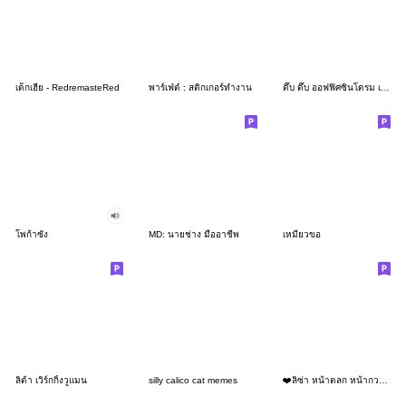
เด็กเฮีย - RedremasteRed
พาร์เฟ่ต์ : สติกเกอร์ทำงาน
ดึ๊บ ดึ๊บ ออฟฟิศซินโดรม เจ็ด
โพก้าซัง
MD: นายช่าง มืออาชีพ
เหมียวขอ
ลิต้า เวิร์กกิ้งวูแมน
silly calico cat memes
❤️ลิซ่า หน้าตลก หน้ากวน!❤️