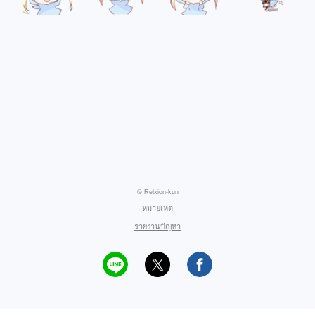
© Relxion-kun
หมายเหตุ
รายงานปัญหา