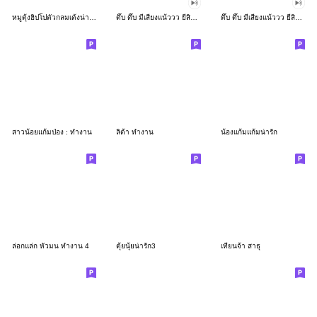
หมูดุ้งฮิปโปตัวกลมเด้งน่ารัก
ดึ๊บ ดึ๊บ มีเสียงแน้ววว ยี่สิบเจ็ด
ดึ๊บ ดึ๊บ มีเสียงแน้ววว ยี่สิบหก
สาวน้อยแก้มป่อง : ทำงาน
ลิต้า ทำงาน
น้องแก้มแก้มน่ารัก
ล่อกแล่ก หัวมน ทำงาน 4
ตุ้ยนุ้ยน่ารัก3
เทียนจ้า สาธุ