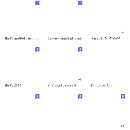
ดึ๊บ ดึ๊บ ออฟฟิศซินโดรม เก้า
น้องกระต่ายนุ่มฟู (ทำงาน)
เครยอนชินจัง! ดุ๊กดิ๊กได้
ดึ๊บ ดึ๊บ 2025
ต่ายไฮเปอร์ : สาดดด!!
ซัมเมอร์และเพื่อน