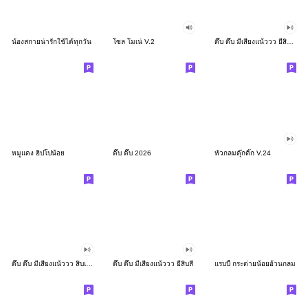
น้องสกายน่ารักใช้ได้ทุกวัน
โซล โมเน่ V.2
ดึ๊บ ดึ๊บ มีเสียงแน้ววว ยี่สิบสอง
หมูแดง ฮิปโปน้อย
ดึ๊บ ดึ๊บ 2026
หัวกลมดุ๊กดิ๊ก V.24
ดึ๊บ ดึ๊บ มีเสียงแน้ววว สิบเก้า
ดึ๊บ ดึ๊บ มีเสียงแน้ววว ยี่สิบสี่
แรบบี้ กระต่ายน้อยอ้วนกลม