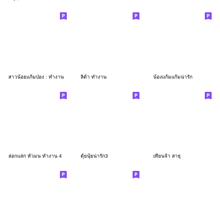
สาวน้อยแก้มป่อง : ทำงาน
ลิต้า ทำงาน
น้องแก้มแก้มน่ารัก
ล่อกแล่ก หัวมน ทำงาน 4
ตุ้ยนุ้ยน่ารัก3
เทียนจ้า สาธุ