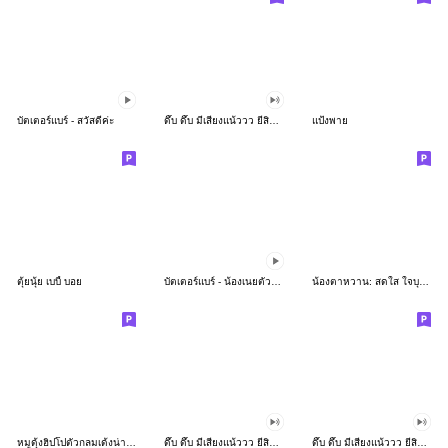
บัตเตอร์แบร์ - สวัสดีค่ะ
ดึ๊บ ดึ๊บ มีเสียงแน้ววว ยี่สิบห้า
แป้งพาย
ตุ้ยนุ้ย เบบี้ บอย
บัตเตอร์แบร์ - น้องเนยตัวตึง พุงเต่ง
น้องตาหวาน: สดใส ใจบุญ (สีพาสเทล)
หมูดุ้งฮิปโปตัวกลมเด้งน่ารัก
ดึ๊บ ดึ๊บ มีเสียงแน้ววว ยี่สิบเจ็ด
ดึ๊บ ดึ๊บ มีเสียงแน้ววว ยี่สิบหก