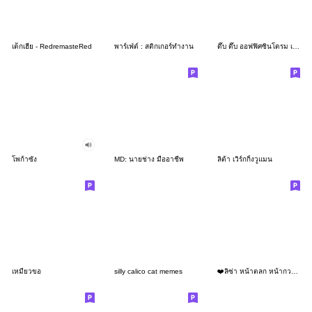
เด็กเฮีย - RedremasteRed
พาร์เฟ่ต์ : สติกเกอร์ทำงาน
ดึ๊บ ดึ๊บ ออฟฟิศซินโดรม เจ็ด
โพก้าซัง
MD: นายช่าง มืออาชีพ
ลิต้า เวิร์กกิ้งวูแมน
เหมียวขอ
silly calico cat memes
❤️ลิซ่า หน้าตลก หน้ากวน!❤️