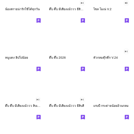
น้องสกายน่ารักใช้ได้ทุกวัน
ดึ๊บ ดึ๊บ มีเสียงแน้ววว ยี่สิบสอง
โซล โมเน่ V.2
หมูแดง ฮิปโปน้อย
ดึ๊บ ดึ๊บ 2026
หัวกลมดุ๊กดิ๊ก V.24
ดึ๊บ ดึ๊บ มีเสียงแน้ววว สิบเก้า
ดึ๊บ ดึ๊บ มีเสียงแน้ววว ยี่สิบสี่
แรบบี้ กระต่ายน้อยอ้วนกลม