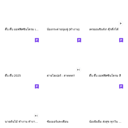
ดึ๊บ ดึ๊บ ออฟฟิศซินโดรม เก้า
น้องกระต่ายนุ่มฟู (ทำงาน)
เครยอนชินจัง! ดุ๊กดิ๊กได้
ดึ๊บ ดึ๊บ 2025
ต่ายไฮเปอร์ : สาดดด!!
ดึ๊บ ดึ๊บ ออฟฟิศซินโดรม สี่
นายต้นไม้ ทำงาน ทำงาน ทำงาน!!!
ซัมเมอร์และเพื่อน
น้องยิมยิ้ม ส่งสุข ทุกวัน CutePastel THA