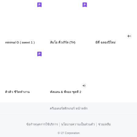
minimal G ( sweet 1 )
ส้มโอ คิ้วเกิร์ล (TH)
มีดี้ ฉลองปีใหม่
ดิวดิว ชีวิตทำงาน
คัลแลน & พี่จอง ชุดที่ 2
ครีเอเตอร์สติกเกอร์ หน้าหลัก
|
|
ข้อกำหนดการใช้บริการ
นโยบายความเป็นส่วนตัว
ช่วยเหลือ
©
LY Corporation