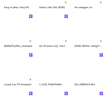
King of jokes, King KKomi
Sweet Little Otto (ENG)
the swagger cat
สุขสันต์วันเกิด3_Animated
หมาบ้านนอก จงกู่: เกมเวอร์ชั่น
DARK MOON: แท่นบูชาพระจันทร์
Lovely Cat TiTi Animated
I LOVE PINKPANDA
80's AMERICA 80s