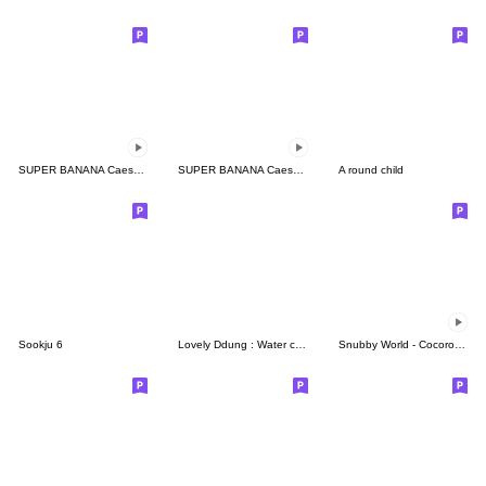
SUPER BANANA Caesar & Robin
SUPER BANANA Caesar & Robin (Type E)
A round child
Sookju 6
Lovely Ddung : Water color
Snubby World - Cocoro Story Ani Ver. 1