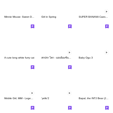
Minnie Mouse: Sweet Days
Girl in Spring
SUPER BANANA Caesar & Robin 3rd V.=TypeC
A cute long white furry cat
สกปรก โลก - แอนนิเมชั่น กระดาน 5
Baby Ogu 3
Mobile Girl, MiM - Legend - v2
'yello'2
Bapal, the INTJ Bear (JPN)