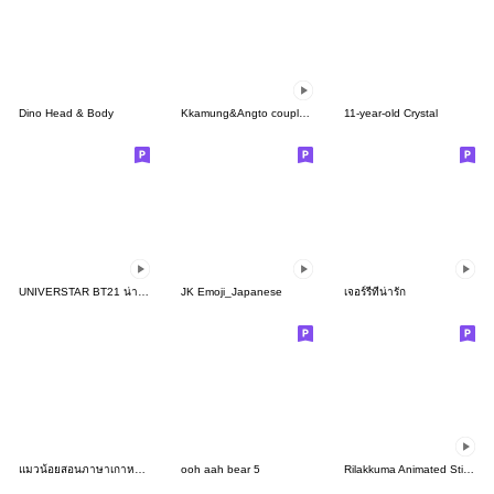
Dino Head & Body
Kkamung&Angto couple6(Kkamung ver.)
11-year-old Crystal
UNIVERSTAR BT21 น่ารักจนใครๆ ก็เลิฟ
JK Emoji_Japanese
เจอร์รี่ที่น่ารัก
แมวน้อยสอนภาษาเกาหลี 4 TH-KR THAI-KOREA
ooh aah bear 5
Rilakkuma Animated Stickers