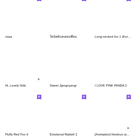
nasa
โดนัลด์และผองเพื่อน
Long-necked fox 1 (Korean&Japanese)
Hi, Lovely Girls
Sweet Jjangnyangi
I LOVE PINK PANDA 2
Fluffy Red Fox 4
Emotional Rabbit! 2
[Animation] frivolous rabbit