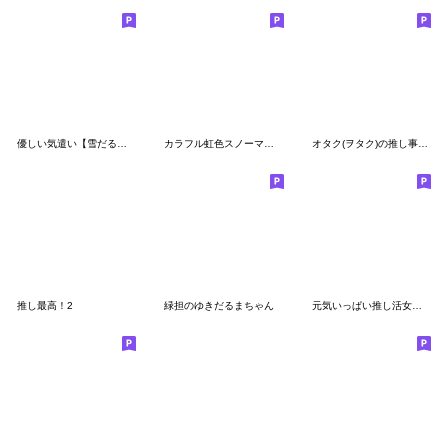
優しい気遣い【雪だるま第7弾】年末年始
カラフル虹色スノーマン3【推し活オタ活】
オタク(ヲタク)の推し事【ヲタ活/オタ活】
推し最高！2
緑担のゆきだるまちゃん
元気いっぱい推し活女子（ピンク）