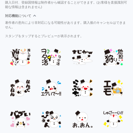
購入日付、登録国情報は制作者から確認することができます。(お客様を直接識別可
能な情報は含まれません)
対応機能について
著作者の意向により非対応になる可能性があります。購入後のキャンセルはできま
せん。
スタンプをタップするとプレビューが表示されます。