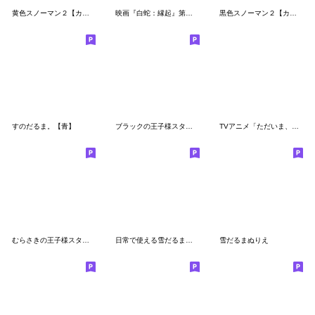
黄色スノーマン２【カジュアル・友達言葉】
映画『白蛇：縁起』第２弾 新春特集
黒色スノーマン２【カジュアル・友達言葉】
すのだるま。【青】
ブラックの王子様スタンプ
TVアニメ「ただいま、おかえり」
むらさきの王子様スタンプ３
日常で使える雪だるまスタンプ2
雪だるまぬりえ