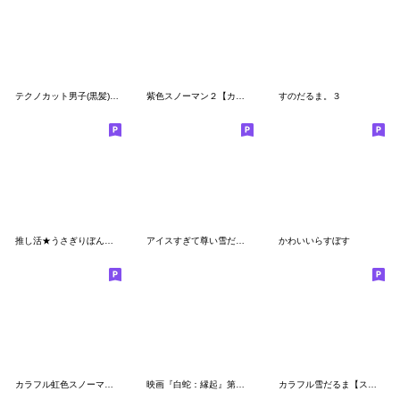
テクノカット男子(黒髪)のスタンプ
紫色スノーマン２【カジュアル・友達言葉】
すのだるま。３
推し活★うさぎりぼん（紫色）
アイスすぎて尊い雪だるま
かわいいらすぼす
カラフル虹色スノーマン1【丁寧語・敬語】
映画『白蛇：縁起』第３弾
カラフル雪だるま【スノーマン第５弾】挨拶