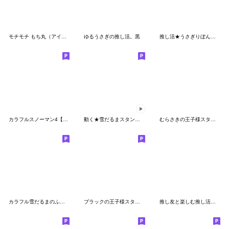
モチモチ もち丸（アイドルファン向け）
ゆるうさぎの推し活。黒
推し活★うさぎりぼん（黄色）
カラフルスノーマン4【敬語&仲良し言葉】
動く★雪だるまスタンプ5【超ちいさい】
むらさきの王子様スタンプ
カラフル雪だるまのふきだしスタンプ
ブラックの王子様スタンプ３
推し友と楽しむ推し活スタンプ