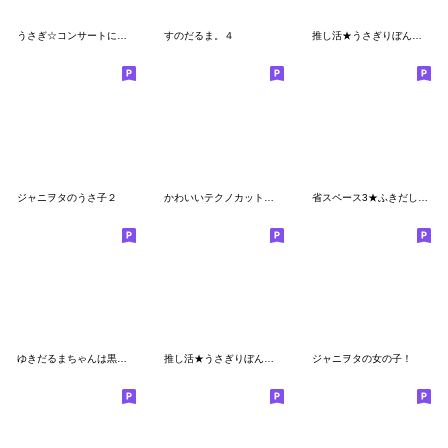
うさぎ☆コンサートに行きたい！
すのだるま。４
推し活★うさぎりぼん（黒色）
ジャニヲタのうさ子２
かわいいテクノカット黒髪男子2byさらら98
省スペース3★ふきだし【スノーマン第2弾】
ゆきだるまちゃんは黒推し
推し活★うさぎりぼん（赤色）
ジャニヲタの女の子！