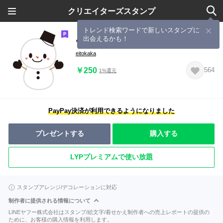
クリエイターズスタンプ
トレンド検索ワードで新しいスタンプに
出会えるかも！
雪だるまくん達の日常
eitokaka
￥250
564
1%還元
PayPay決済が利用できるようになりました
プレゼントする
購入する
LYPプレミアムで使い放題
スタンプアレンジ/デコレーションに対応
制作者に提供される情報について
LINEヤフー株式会社はスタンプ/絵文字/着せかえ制作者への売上レポートの提供の
ために、お客様の購入情報を利用します。