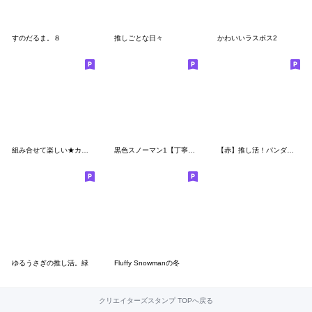
すのだるま。８
推しごとな日々
かわいいラスボス2
組み合せて楽しい★カラフル雪だるまトーク
黒色スノーマン1【丁寧語・敬語】スタンプ
【赤】推し活！パンダンミニ
ゆるうさぎの推し活。緑
Fluffy Snowmanの冬
クリエイターズスタンプ TOPへ戻る