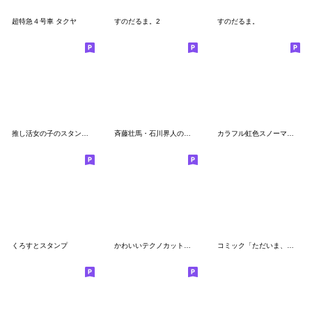
超特急４号車 タクヤ
すのだるま。2
すのだるま。
推し活女の子のスタンプ（赤色）
斉藤壮馬・石川界人のダメじゃないラジオ
カラフル虹色スノーマン1【丁寧語・敬語】
くろすとスタンプ
かわいいテクノカット黒髪男子2byさらら98
コミック「ただいま、おかえり」