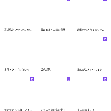
宮世琉弥 OFFICIAL FANCLUB 公式スタンプ2
雪だるまくん達の日常
緑担のゆきだるまちゃん
水曜ドラマ「わたしのお嫁くん」
現代誤訳
推しが生きがいのオタクたち2
モチモチ もち丸（アイドルファン向け）
ジャニヲタの女の子！
すのだるま。８