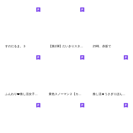
すのだるま。３
【第2弾】だいきりスタンプ にー
25時、赤坂で
ふんわり❤️推し活女子②(ピンク)
黄色スノーマン２【カジュアル・友達言葉】
推し活★うさぎりぼん（黒色）