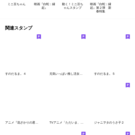
ミニ豆ちゃん
映画『白蛇：縁
動く！ミニ豆ち
映画『白蛇：縁
起』
ゃんスタンプ
起』第２弾 新
春特集
関連スタンプ
すのだるま。４
元気いっぱい推し活女子（ピンク）
すのだるま。５
アニメ『花ざかりの君たちへ』
TVアニメ「ただいま、おかえり」
ジャニヲタのうさ子２