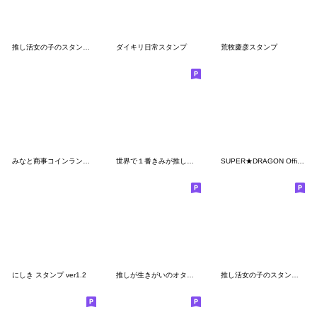
推し活女の子のスタンプ2（青色）
ダイキリ日常スタンプ
荒牧慶彦スタンプ
みなと商事コインランドリー２
世界で１番きみが推し！(青推し)
SUPER★DRAGON Official スタンプ
にしき スタンプ ver1.2
推しが生きがいのオタクたち
推し活女の子のスタンプ（緑色）