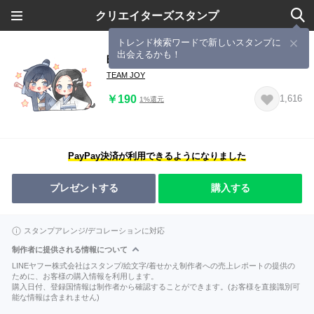
クリエイターズスタンプ
トレンド検索ワードで新しいスタンプに
出会えるかも！
映画『白蛇：縁起』第３弾
TEAM JOY
￥190
1,616
1%還元
PayPay決済が利用できるようになりました
プレゼントする
購入する
スタンプアレンジ/デコレーションに対応
制作者に提供される情報について
LINEヤフー株式会社はスタンプ/絵文字/着せかえ制作者への売上レポートの提供の
ために、お客様の購入情報を利用します。
購入日付、登録国情報は制作者から確認することができます。(お客様を直接識別可
能な情報は含まれません)