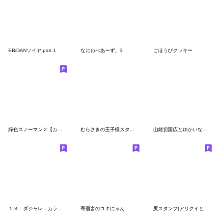
EBiDANソイヤ part.1
なにわべあーず。3
ごほうびクッキー
緑色スノーマン２【カジュアル・友達言葉】
むらさきの王子様スタンプ
山姥切国広とゆかいな本丸スタンプ
１３：ダジャレ：カラフルスノーマン
寄宿舎のユキにゃん
尻スタンプ(アリクイとカバ)