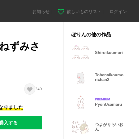
お知らせ
|
欲しいものリスト
|
ログイン
ぽりんの他の作品
ねずみさ
Shiroikoumori
Tobenaikoumo
richan2
349
PyonUsamaru
になりました
購入する
つよがりらいお
ん