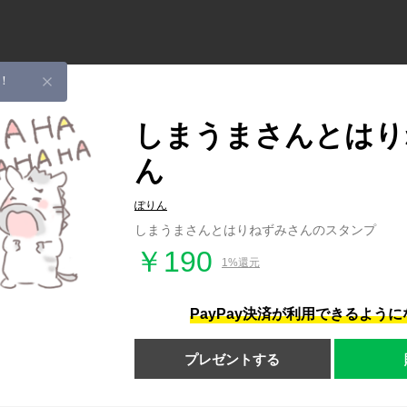
！
しまうまさんとはり
ん
ぽりん
しまうまさんとはりねずみさんのスタンプ
￥190
1%還元
PayPay決済が利用できるよう
プレゼントする