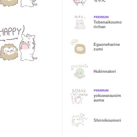
ちゃん
Tobenaikoumo
richan
Egaoneharine
zumi
Hubinnatori
yokuwarausim
auma
Shiroikoumori