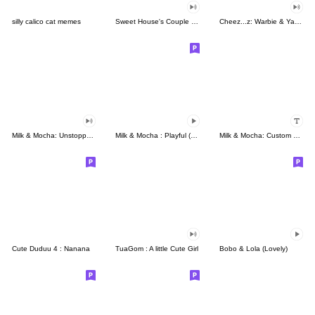
silly calico cat memes
Sweet House's Couple in Love
Cheez...z: Warbie & Yama 3
Milk & Mocha: Unstoppable Lovers
Milk & Mocha : Playful (Animated)
Milk & Mocha: Custom Stickers
Cute Duduu 4 : Nanana
TuaGom : A little Cute Girl
Bobo & Lola (Lovely)