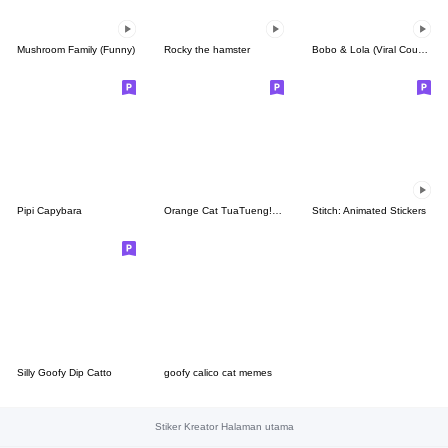
Mushroom Family (Funny)
Rocky the hamster
Bobo & Lola (Viral Couple)
Pipi Capybara
Orange Cat TuaTueng! (ENG)
Stitch: Animated Stickers
Silly Goofy Dip Catto
goofy calico cat memes
Stiker Kreator Halaman utama