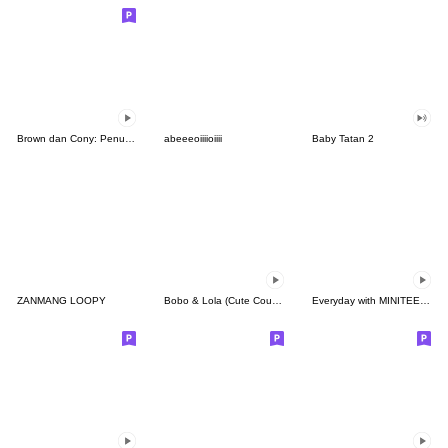
Brown dan Cony: Penuh Kasih
abeeeoiiiioiiii
Baby Tatan 2
ZANMANG LOOPY
Bobo & Lola (Cute Couple)
Everyday with MINITEEN by SEVENTEEN