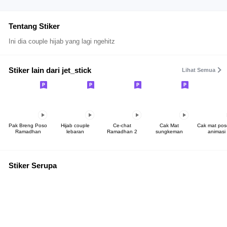
Tentang Stiker
Ini dia couple hijab yang lagi ngehitz
Stiker lain dari jet_stick
Lihat Semua
Pak Breng Poso
Hijab couple
Ce-chat
Cak Mat
Cak mat po
Ramadhan
lebaran
Ramadhan 2
sungkeman
animasi
Stiker Serupa