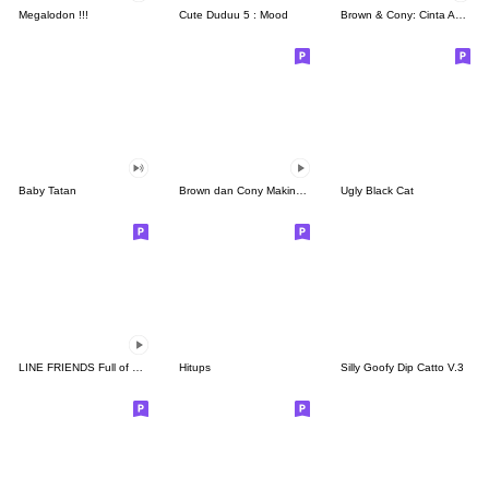
Megalodon !!!
Cute Duduu 5 : Mood
Brown & Cony: Cinta Abadi
Baby Tatan
Brown dan Cony Makin Mesra
Ugly Black Cat
LINE FRIENDS Full of Love
Hitups
Silly Goofy Dip Catto V.3