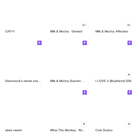
CAT=!!
Milk & Mocha : Gemes!
Milk & Mocha: Affection
Greensock's meme essentials
Milk & Mocha (Sachet Sticker)
I LOVE U (Boyfriend) IDN
abee rawrrrr
What The Monkey : Rock It!
Cute Duduu