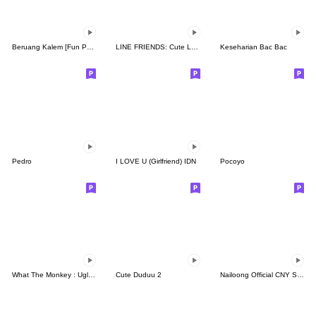
Beruang Kalem [Fun Pack]
LINE FRIENDS: Cute Loving Expressions
Keseharian Bac Bac
Pedro
I LOVE U (Girlfriend) IDN
Pocoyo
What The Monkey : Ugly Face
Cute Duduu 2
Nailoong Official CNY Sticker