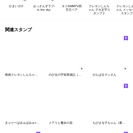
かまいガチ
おっさんずラブ-
タイGMMTV四
クレヨンしんち
クレヨンし
in the sky-
天王ペア
ゃん デカ文字ス
ゃん メッセ
タンプ２
スタンプ
関連スタンプ
映画クレヨンしんちゃん 奇々怪々スタンプ
のび太の宇宙英雄記（スペースヒーローズ）
がんばるマンさん
きゃりーぱみゅぱみゅ×クレヨンしんちゃん
メアリと魔女の花
ちびまる子ちゃん（家族編）