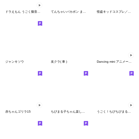
ドラえもん うごく擬音スタンプ
てんちゃいバカボン まにあっく！
怪盗キッドコスプレ／高木さん
ジャンキソウ
友クラ( 車 )
Dancing mini アニメーション series
赤ちゃんゴリラ15
ちびまる子ちゃん楽しいファミリースタンプ
うごく！ちびちびまる子ちゃん