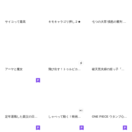
サイコって最高
キモキャラゴリ押し２★
七つの大罪 憤怒の審判 Vol.2
アーヤと魔女
飛び出す！トゥルピカおやじ君
破天荒夫婦の姪っ子『えまちゃん』スタンプ
定年退職した親父の日常。
しゃべって動く！映画ドラえもん
ONE PIECE ウタンプ心にぐっとくる言葉