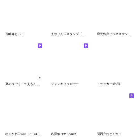
長崎弁じい 3
まやりん♡スタンプ【日常編】
鹿児島弁ビジネスマン真之介
夏のうごくドラえもんスタンプ
ジャンキソウやでー
トラッカー第9弾
ゆるかわ♡ONE PIECEウタンプ
名探偵コナンvol.5
関西弁おとんねこ