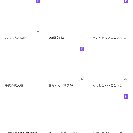
おもしろさん☆
GS嬢女組2
クレイドルクロニクル アーニャの日常その1
半妖の夜叉姫
赤ちゃんゴリラ20
もっとしゃべるなっしー♪ふな日和スタンプ