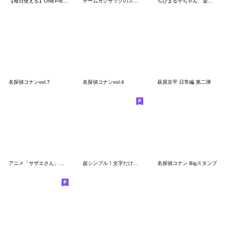
【毎日使える】ONEPIECEウタンプ
チームカジサックのスタンプ
ちびまる子ちゃん 楽しいデカ文字スタンプ
名探偵コナンvol.7
名探偵コナンvol.4
萩原京平 日常編 第二弾
アニメ「サザエさん」家族編スタンプ
超シンプル！文字だけで日常会話できる
名探偵コナン Bigスタンプ