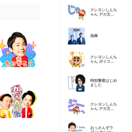
クレヨンしんち
ゃん デカ文字
スタンプ
相棒
クレヨンしんち
ゃん ボイスス
タンプ
時効警察はじめ
ました
クレヨンしんち
ゃん デカ文字
スタンプ２
おっさんずラ