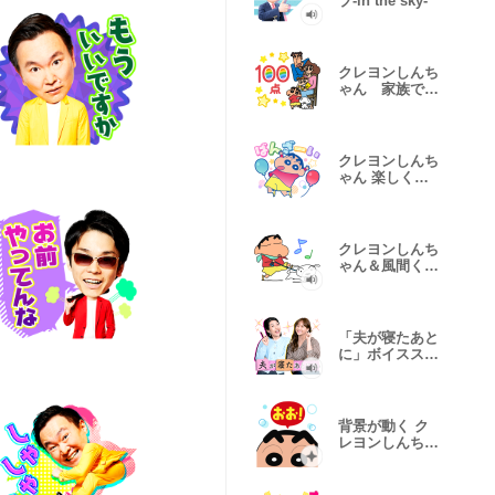
ブ-in the sky-
クレヨンしんち
ゃん 家族で使
えるスタンプ
クレヨンしんち
ゃん 楽しくお
祝いスタンプ
クレヨンしんち
ゃん＆風間くん
withシロ
「夫が寝たあと
に」ボイススタ
ンプ
背景が動く ク
レヨンしんちゃ
ん