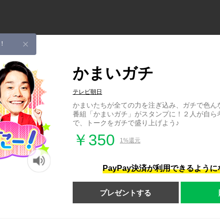
！
かまいガチ
テレビ朝日
かまいたちが全ての力を注ぎ込み、ガチで色ん
番組「かまいガチ」がスタンプに！２人が自ら
で、トークをガチで盛り上げよう♪
￥350
1%還元
PayPay決済が利用できるよう
プレゼントする