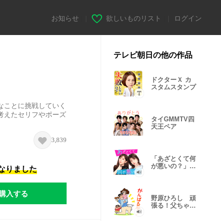
お知らせ
|
欲しいものリスト
|
ログイン
テレビ朝日の他の作品
ドクターＸ カ
スタムスタンプ
なことに挑戦していく
考えたセリフやポーズ
タイGMMTV四
天王ペア
3,839
「あざとくて何
が悪いの？」ボ
になりました
イススタンプ
購入する
野原ひろし 頑
張る！父ちゃん
スタンプだゾ