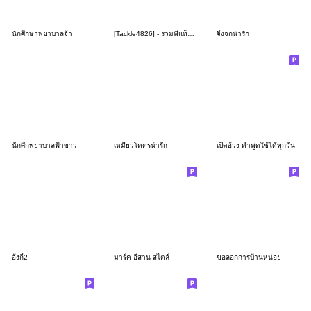
นักศึกษาพยาบาลจ้า
[Tackle4826] - รวมพี่แท็คเพี้ยนๆ
จิ้งจกน่ารัก
นักศึกพยาบาลฟ้าขาว
เหมียวโคตรน่ารัก
เป็ดอ้วง คำพูดใช้ได้ทุกวัน
อ้งกี้2
มาร์ค อีสาน สไตล์
ขอลอกการบ้านหน่อย