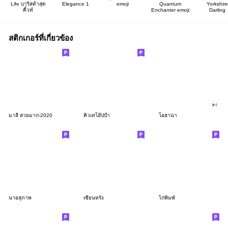
Life บาริสต้าสุด
Elegance 1
emoji
Quantum
Yorkshire
คิ้วท์
Enchanter emoji
Darling
สติกเกอร์ที่เกี่ยวข้อง
มาลี สวยมาก-2020
คิวเทโอ๊ปป้า
โอฮาน่า
นายสุภาพ
เซียนหรั่ง
ไก่พิมพ์