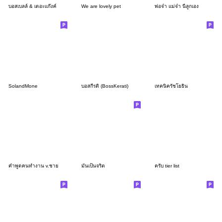
บอสเบลล์ & เดอะแก๊งค์
We are lovely pet
พ่อจ๋า แม่จ๋า นี่ลูกเอง
SolandMone
บอสกีรติ (BossKerati)
เทคนิครัชโยธิน
คำพูดคนทำงาน v.ชาย
มันเป็นจริต
ครับ tier list