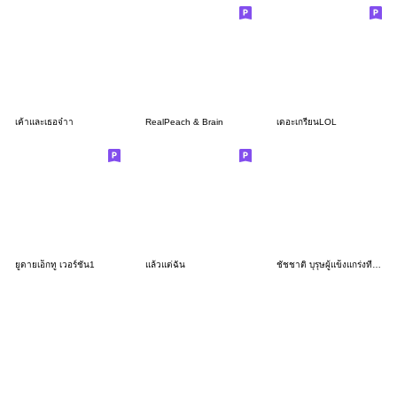
เค้าและเธอจ๋าา
RealPeach & Brain
เดอะเกรียนLOL
ยูดายเอ็กทู เวอร์ชั่น1
แล้วแต่ฉัน
ชัชชาติ บุรุษผู้แข็งแกร่งที่สุดในปฐพี