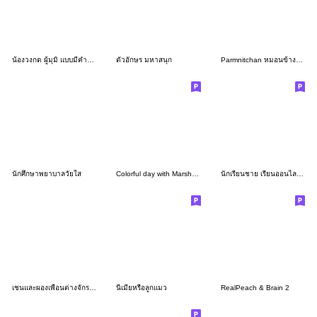
น้องวงกต ผู้มุมิ แบบมีคำพูด
ตัวอักษร มหาสนุก
Parmnitchan หมอนข้างสีม่วง 2023
นักศึกษาพยาบาลวัยใส
Colorful day with Marshmallow bear
นักเรียนชาย เรียนออนไลน์ (กางเกงดำ)
เชนและผองเพื่อนต่างจักรวาล
นี่เมียหรือลูกแมว
RealPeach & Brain 2