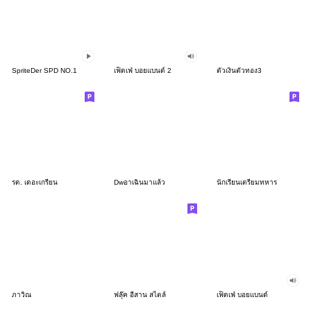
SpriteDer SPD NO.1
เฟ็ดเฟ่ บอยเเบนด์ 2
ตัวเงินตัวทอง3
รด. เดอะเกรียน
Dwอาเฉินมาแล้ว
นักเรียนเตรียมทหาร
ภาวิณ
ฟลุ๊ค อีสาน สไตล์
เฟ็ดเฟ่ บอยเเบนด์