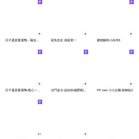
日子還是要過鴨－陽光開朗每一天鴨
鯊魚先生 搞鯊密！
蜜桃貓和小伙伴8
日子還是要過鴨-呱心一下鴨
法鬥皮古-說好的減肥呢(第15彈)
PP mini 小小企鵝-裝飾貼2