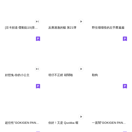
[豆卡頻道-聲動貼10(茶寶丸日常篇)
反應過激的貓 第21彈
野生喵喵怪的左手壓扁扁
好想兔-你的小公主
塔仔不正經 胡鬧啪
勒狗
超任性"GOKIGEN PANDA" 台灣版
你好！又是 Quokka 喔
一直鬧"GOKIGEN PANDA" 台灣版