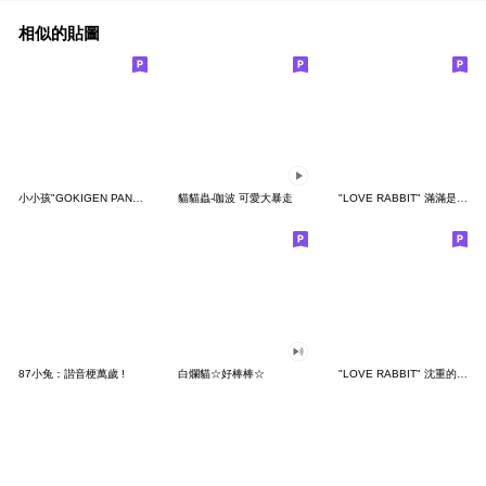
相似的貼圖
小小孩"GOKIGEN PANDA" 台灣版
貓貓蟲-咖波 可愛大暴走
"LOVE RABBIT" 滿滿是愛 台灣版
87小兔：諧音梗萬歲 !
白爛貓☆好棒棒☆
"LOVE RABBIT" 沈重的愛 台灣版