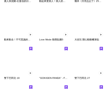
鹿人與泥鰍-社畜伯的日常有聲貼圖
動起來更煩人！煩人的貓咪3
幾米《月亮忘記了》25周年 x 晴天P莉
動來動去！不可思議的寶可夢貼圖
Love Mode 動態貼圖5
大頭兒 開心動動蠟筆貼
雙下巴阿北 19
"GOKIGEN PANDA" - Feeling / global
雙下巴阿北 27