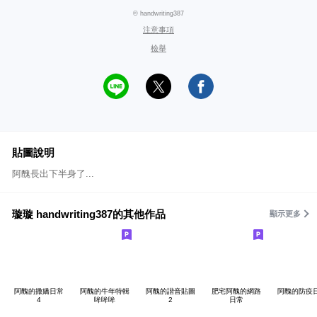
© handwriting387
注意事項
檢舉
貼圖說明
阿醜長出下半身了...
璇璇 handwriting387的其他作品
顯示更多
阿醜的撒嬌日常
阿醜的牛年特輯
阿醜的諧音貼圖
肥宅阿醜的網路
阿醜的防疫
4
哞哞哞
2
日常