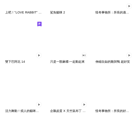
上吧！"LOVE RABBIT" 台灣版
鯊魚貓咪 2
怪奇事物所：所長的過度繁殖
雙下巴阿北 14
只是一顆麻糬-一起動起來
伸縮自如的雞與鴨 超好笑
活力舞動！煩人的貓咪★迷你版 2
企鵝皮蛋 X 天竺鼠布丁 有點厭世
怪奇事物所：所長的好日子要來力