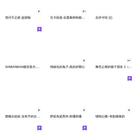
塔仔不正經 超煩啪
豆卡頻道-全螢幕狗狗都沒你上班累
吉伊卡哇 (2)
SHIBANBAN微笑柴犬-廢柴寶寶日常
情緒化的兔子-真的好開心
胸毛公寓的猴子朋友 2（有聲動態）
變種吉娃娃 沒有字的吉娃娃
胖鯊魚鯊西米-胚囉胚囉
喵嗚公園−有點嗆嗆的