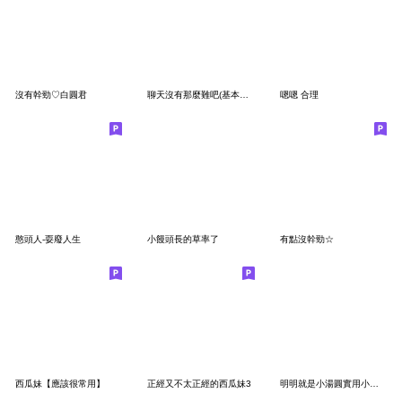
沒有幹勁♡白圓君
聊天沒有那麼難吧(基本應對用)
嗯嗯 合理
憨頭人-耍廢人生
小饅頭長的草率了
有點沒幹勁☆
西瓜妹【應該很常用】
正經又不太正經的西瓜妹3
明明就是小湯圓實用小貼圖