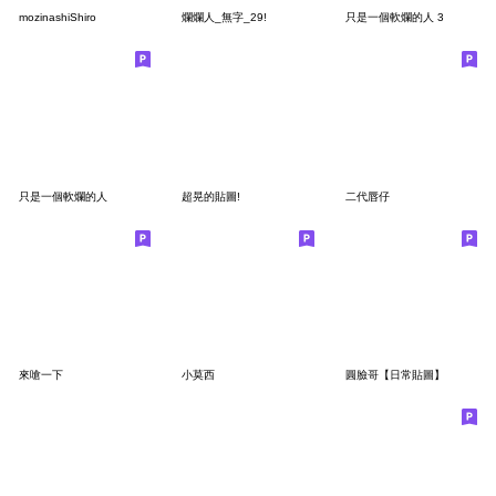
mozinashiShiro
爛爛人_無字_29!
只是一個軟爛的人 3
只是一個軟爛的人
超晃的貼圖!
二代唇仔
來嗆一下
小莫西
圓臉哥【日常貼圖】