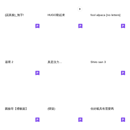
(認真臉)_無字!
HUGO動起來
fool alpaca [no letters]
逼噗 2
真是沒力…
Shiro san 3
圓臉哥【禮貌篇】
(懷疑)
你好載具有需要嗎