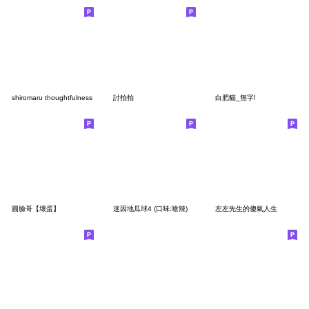
shiromaru thoughtfulness
討拍拍
白肥貓_無字!
圓臉哥【壞蛋】
迷因地瓜球4 (口味:嗆辣)
左左先生的傻氣人生