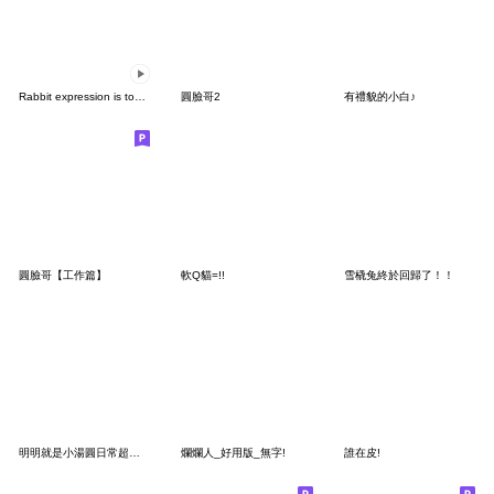
Rabbit expression is too rich(Anime9)
圓臉哥2
有禮貌的小白♪
圓臉哥【工作篇】
軟Q貓=!!
雪橇兔終於回歸了！！
明明就是小湯圓日常超好用
爛爛人_好用版_無字!
誰在皮!