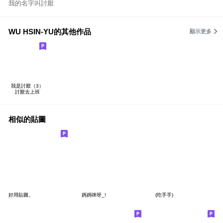
我的名字叫討厭
WU HSIN-YU的其他作品
顯示更多
我是討厭（3）
討厭去上班
相似的貼圖
好用貼圖。
媽媽咪呀_!
(吃手手)