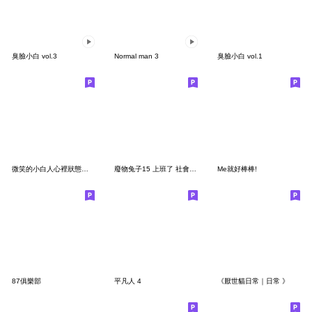
臭臉小白 vol.3
Normal man 3
臭臉小白 vol.1
微笑的小白人心裡狀態很好
廢物兔子15 上班了 社會化了
Me就好棒棒!
87俱樂部
平凡人 4
《厭世貓日常｜日常 》