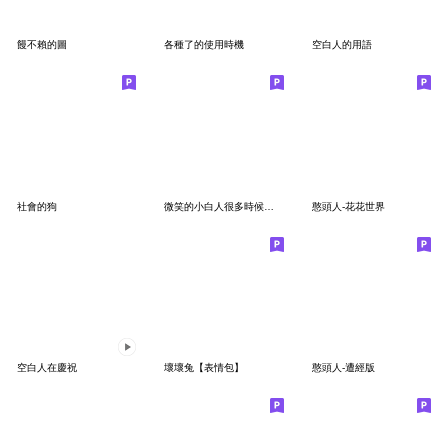
饅不賴的圖
各種了的使用時機
空白人的用語
社會的狗
微笑的小白人很多時候總是無能為力
憨頭人-花花世界
空白人在慶祝
壞壞兔【表情包】
憨頭人-遭經版