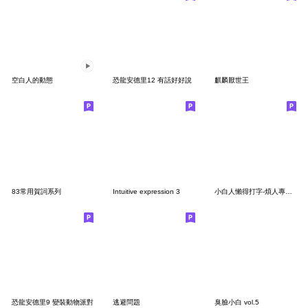
空白人的動態
恐龍安德里12 有話好好說
麒麟厭世王
83常用賀詞系列
Intuitive expression 3
小白人懶得打字-煩人專用貼圖5
恐龍安德里9 變裝動物派對
逃避問題
臭臉小白 vol.5