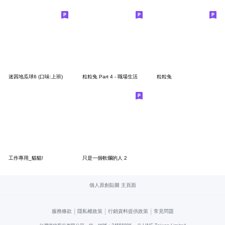
迷因地瓜球6 (口味:上班)
粒粒兔 Part 4 - 職場生活
粒粒兔
工作專用_貓貓!
只是一個軟爛的人 2
個人原創貼圖 主頁面
|
|
|
服務條款
隱私權政策
行銷資料提供政策
常見問題