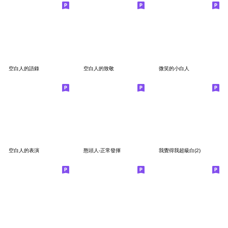
空白人的語錄
空白人的致敬
微笑的小白人
空白人的表演
憨頭人-正常發揮
我覺得我超級白(2)