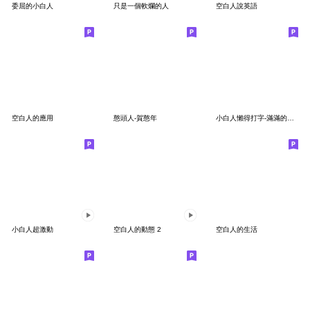
委屈的小白人
只是一個軟爛的人
空白人說英語
空白人的應用
憨頭人-賀憨年
小白人懶得打字-滿滿的認同文字
小白人超激動
空白人的動態 2
空白人的生活