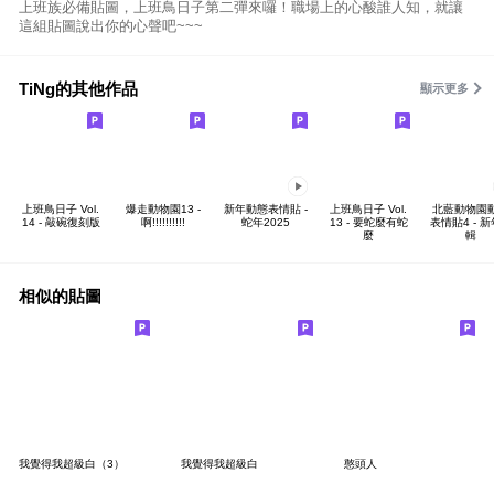
上班族必備貼圖，上班鳥日子第二彈來囉！職場上的心酸誰人知，就讓
這組貼圖說出你的心聲吧~~~
TiNg的其他作品
顯示更多
上班鳥日子 Vol.
爆走動物園13 -
新年動態表情貼 -
上班鳥日子 Vol.
北藍動物園
14 - 敲碗復刻版
啊!!!!!!!!!!
蛇年2025
13 - 要蛇麼有蛇
表情貼4 - 
麼
輯
相似的貼圖
我覺得我超級白（3）
我覺得我超級白
憨頭人