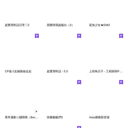
超實用幹話日常♡2
我覺得我超級白（3）
鯊魚少女★EMO
CP值-2走鐘路線走起
超實用幹話 - 5.0
上班鳥日子 - 工程師與PM混日子 3.0
異常激動☆賤萌熊（Betakkuma）3
快樂貓貓們5
Aida爺爺新登場