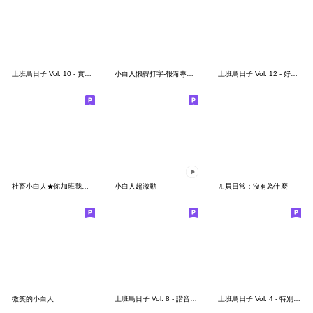
上班鳥日子 Vol. 10 - 實用篇
小白人懶得打字-報備專用貼圖
上班鳥日子 Vol. 12 - 好用回覆篇
社畜小白人★你加班我加班 老闆每年換小三
小白人超激動
ㄦ貝日常：沒有為什麼
微笑的小白人
上班鳥日子 Vol. 8 - 諧音日常
上班鳥日子 Vol. 4 - 特別篇 (有字版)