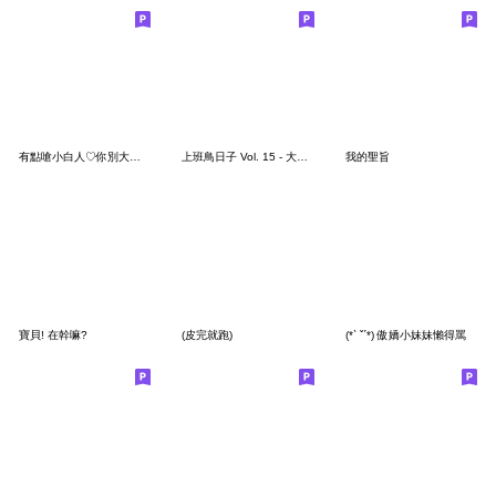
有點嗆小白人♡你別大呼小叫,我從小怕狗
上班鳥日子 Vol. 15 - 大人的煩惱
我的聖旨
寶貝! 在幹嘛?
(皮完就跑)
(*ˋ ˇˊ*) 傲嬌小妹妹懶得罵