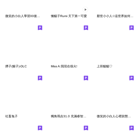
微笑的小白人學習00後心態
懶貓子Rumi 天下第一可愛
厭世小小人✩這世界如何甘我屁事✩
擠子(猴子)-DLC
Miss A:我現在很火!
上班貓貓♡
社畜兔子
獨角瑪吉31.0 充滿睿智ㄉ小眼睛
微笑的小白人心裡狀態很好