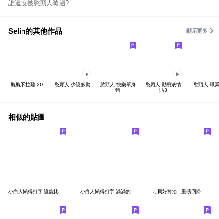
誰還沒被憨頭人嗆過?
Selin的其他作品
顯示更多
醜醜不拉雞-2G
憨頭人-少說多動
憨頭人-快樂單身
憨頭人-動態表情
憨頭人-職
狗
貼3
相似的貼圖
小白人懶得打字-誰能比我廢(新版)
小白人懶得打字-滿滿的認同文字
ㄦ貝好捧油 - 重磅回歸