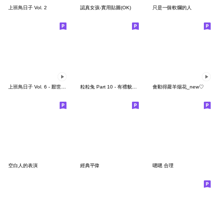
上班鳥日子 Vol. 2
認真女孩-實用貼圖(OK)
只是一個軟爛的人
上班鳥日子 Vol. 6 - 厭世打工仔
粒粒兔 Part 10 - 有禮貌說好話篇
會動得蘿羊烟花_new♡
空白人的表演
經典平偉
嗯嗯 合理