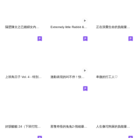
隔壁陳太之已婚婦女內心話
Extremely little Rabbit & bear Animated8
正在浪費生命的負能量大師
上班鳥日子 Vol. 4 - 特別篇 (有字版)
激動表現的叫不停！快速動態貼圖
卑微的打工人♡
好韻貓貓 24（下班打陀螺）
那隻奇怪的兔兔2-情緒爆發篇
人生像坨狗屎的負能量大師