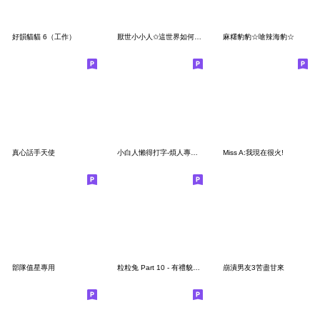
好韻貓貓 6（工作）
厭世小小人✩這世界如何甘我屁事✩
麻糬豹豹☆嗆辣海豹☆
真心話手天使
小白人懶得打字-煩人專用貼圖
Miss A:我現在很火!
部隊值星專用
粒粒兔 Part 10 - 有禮貌說好話篇
崩潰男友3苦盡甘來