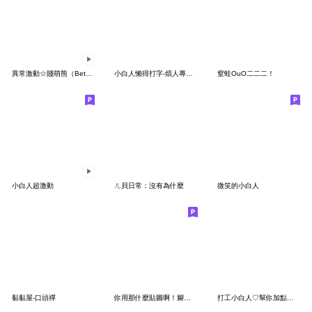
異常激動☆賤萌熊（Betakkuma）3
小白人懶得打字-煩人專用貼圖4
窒蛙OuO二二二！
小白人超激動
ㄦ貝日常：沒有為什麼
微笑的小白人
黏黏屋-口頭禪
你用那什麼貼圖啊！腳踏實地打字不行嗎？
打工小白人♡幫你加點鹽,我的拖延