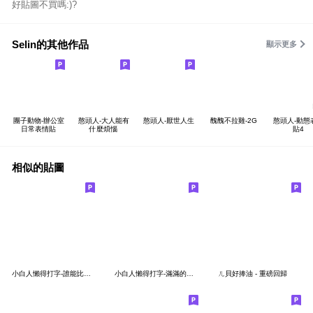
好貼圖不買嗎:)?
Selin的其他作品
顯示更多
團子動物-辦公室
憨頭人-大人能有
憨頭人-厭世人生
醜醜不拉雞-2G
憨頭人-動態
日常表情貼
什麼煩惱
貼4
相似的貼圖
小白人懶得打字-誰能比我廢(新版)
小白人懶得打字-滿滿的認同文字
ㄦ貝好捧油 - 重磅回歸