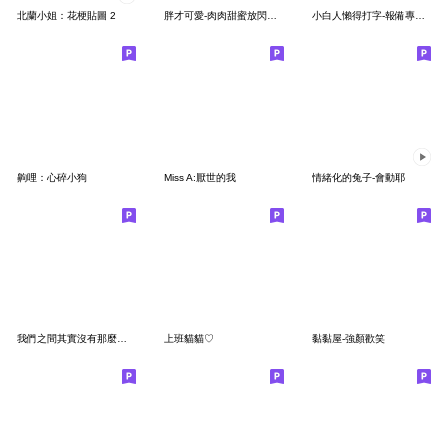
北蘭小姐：花梗貼圖 2
胖才可愛-肉肉甜蜜放閃特輯
小白人懶得打字-報備專用貼圖
齁哩：心碎小狗
Miss A:厭世的我
情緒化的兔子-會動耶
我們之間其實沒有那麼好的負能量大師
上班貓貓♡
黏黏屋-強顏歡笑