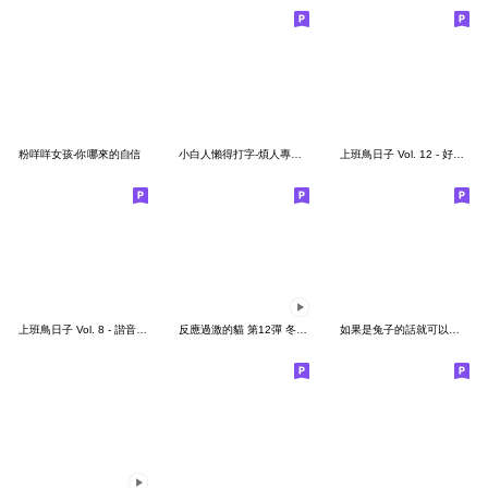
粉咩咩女孩-你哪來的自信
小白人懶得打字-煩人專用貼圖3
上班鳥日子 Vol. 12 - 好用回覆篇
上班鳥日子 Vol. 8 - 諧音日常
反應過激的貓 第12彈 冬天來了
如果是兔子的話就可以消極冗廢又性格很差6