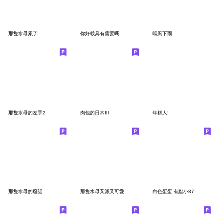
那隻水母累了
你好載具有需要嗎
呱風下雨
那隻水母的左手2
肉包的日常III
年糕人!
那隻水母的廢話
那隻水母又派又可愛
白色蛋蛋 有點小87