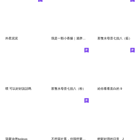
外星泥泥
我是一顆小香腸｜過胖主義
那隻水母歪七扭八（藍）
喂 可以好好說話嗎
那隻水母歪七扭八（粉）
給你看看直白的 9
菠蘿油堡boloyo
不想當社畜，但我想要錢錢(一坨爛泥)
輕鬆好用的日常 _J