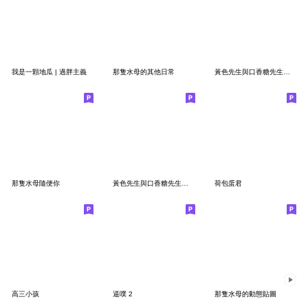
我是一顆地瓜 | 過胖主義
那隻水母的其他日常
黃色先生與口香糖先生跟他的腦
那隻水母隨便你
黃色先生與口香糖先生跟他的腦 第三季
荷包蛋君
高三小孩
逼噗 2
那隻水母的動態貼圖