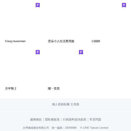
Crazy kusoman
雲朵小人生活實用篇
小綿綿
月半鴨 2
嘴ㄧ歪歪
個人原創貼圖 主頁面
|
|
|
服務條款
隱私權政策
行銷資料提供政策
常見問題
台灣連線股份有限公司 統一編號：24556886
© LINE Taiwan Limited