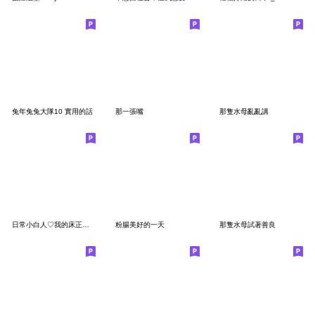
兔年兔兔大隊10 實用的話
那一張嘴
那隻水母亂亂講
日常小白人♡我的床正在綁架我
粉腸美好的一天
那隻水母試著善良