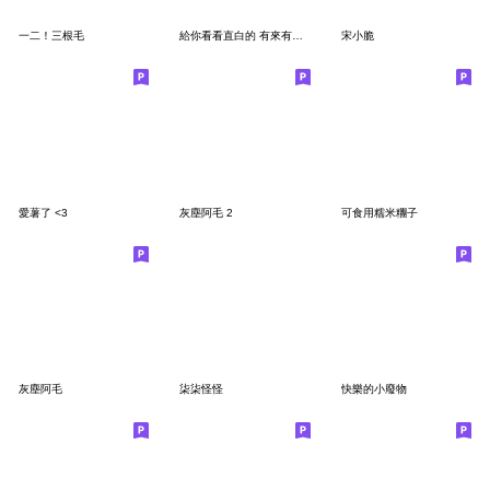
一二！三根毛
給你看看直白的 有來有往 11
宋小脆
愛薯了 <3
灰塵阿毛 2
可食用糯米糰子
灰塵阿毛
柒柒怪怪
快樂的小廢物