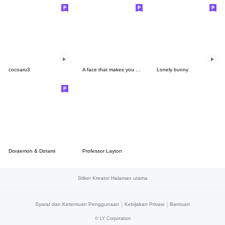
cocoaru3
A face that makes you angry(ENG)
Lonely bunny
Doraemon & Dorami
Professor Layton
Stiker Kreator Halaman utama
|
|
Syarat dan Ketentuan Penggunaan
Kebijakan Privasi
Bantuan
©
LY Corporation