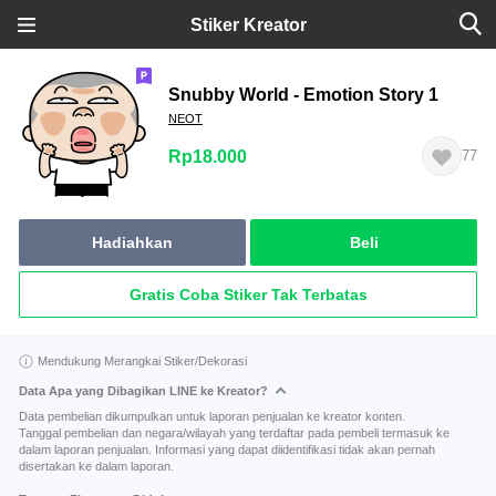
Stiker Kreator
Snubby World - Emotion Story 1
NEOT
Rp18.000
77
Hadiahkan
Beli
Gratis Coba Stiker Tak Terbatas
Mendukung Merangkai Stiker/Dekorasi
Data Apa yang Dibagikan LINE ke Kreator?
Data pembelian dikumpulkan untuk laporan penjualan ke kreator konten.
Tanggal pembelian dan negara/wilayah yang terdaftar pada pembeli termasuk ke
dalam laporan penjualan. Informasi yang dapat diidentifikasi tidak akan pernah
disertakan ke dalam laporan.