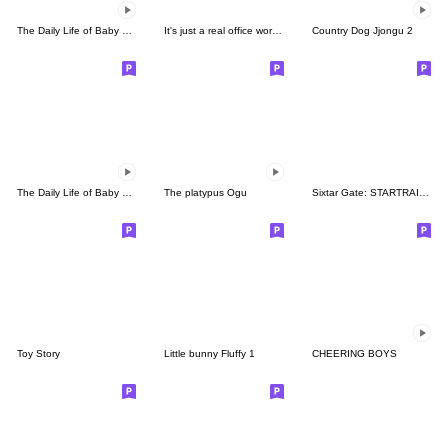
The Daily Life of Baby Gorilla'Goody'5
It's just a real office worker story
Country Dog Jjongu 2
The Daily Life of Baby Gorilla'Goody'17
The platypus Ogu
Sixtar Gate: STARTRAIL Vol.2
Toy Story
Little bunny Fluffy 1
CHEERING BOYS