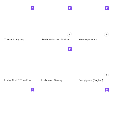
The ordinary dog
Stitch: Animated Stickers
Hewan permata
Lucky TH-KR Thai-Korea 4
lively love, Sarang
Fart pigeon (English)