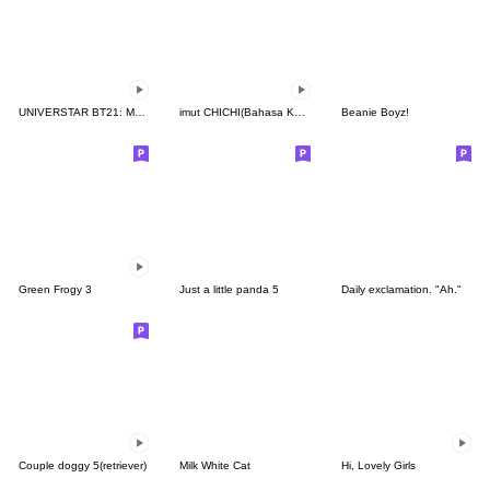
UNIVERSTAR BT21: Mungil Menggemaskan
imut CHICHI(Bahasa Korea-Bahasa Thai)
Beanie Boyz!
Green Frogy 3
Just a little panda 5
Daily exclamation. "Ah."
Couple doggy 5(retriever)
Milk White Cat
Hi, Lovely Girls