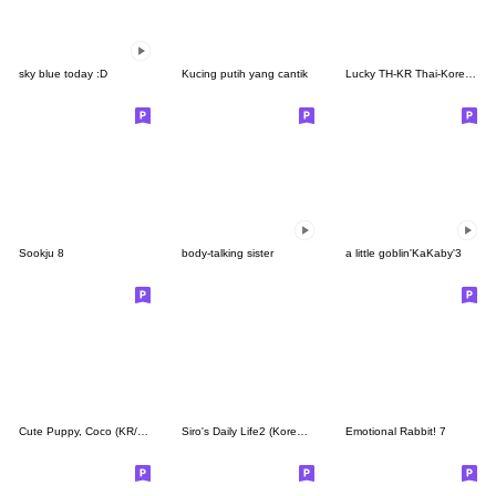
sky blue today :D
Kucing putih yang cantik
Lucky TH-KR Thai-Korea 2
Sookju 8
body-talking sister
a little goblin'KaKaby'3
Cute Puppy, Coco (KR/TW)
Siro's Daily Life2 (Korean&Japanese)
Emotional Rabbit! 7