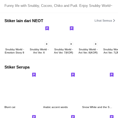
Funny life with Snubby, Cocoro, Chiko and Pudi. Enjoy Snubby World~
Stiker lain dari NEOT
Lihat Semua
Snubby World -
Snubby World -
Snubby World -
Snubby World -
Snubby Worl
Emotion Story 8
Ani Ver. 6
Ani Ver. 7(KOR)
Ani Ver. 8(KOR)
Ani Ver. 7(J
Stiker Serupa
Blunt cat
Arabic accent words
Snow White and the Seven Dwarfs