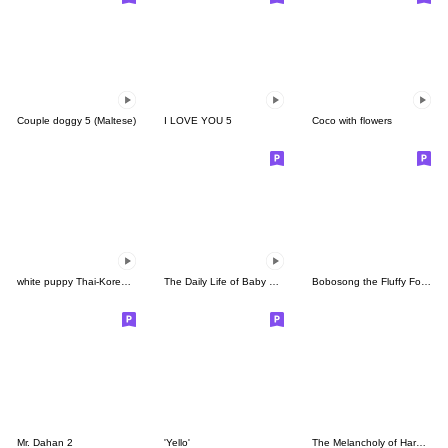
Couple doggy 5 (Maltese)
I LOVE YOU 5
Coco with flowers
white puppy Thai-Korea talk TH-KR
The Daily Life of Baby Gorilla'Goody'16
Bobosong the Fluffy Fox 8
Mr. Dahan 2
'Yello'
The Melancholy of Haruhi Suzumiya