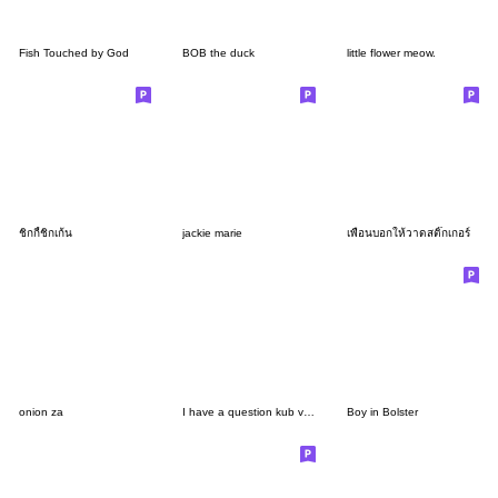
Fish Touched by God
BOB the duck
little flower meow.
ชิกกี้ชิกเก้น
jackie marie
เพื่อนบอกให้วาดสติ๊กเกอร์
onion za
I have a question kub ver.2
Boy in Bolster