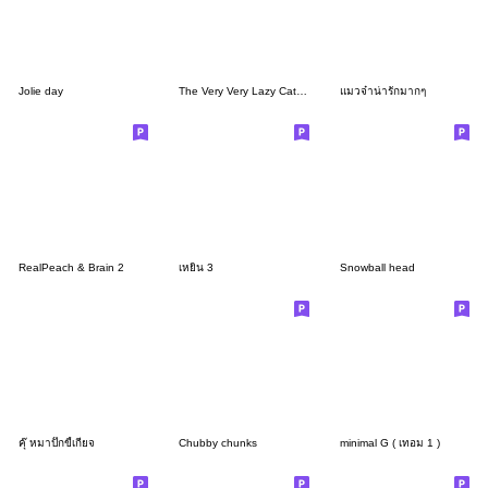
Jolie day
The Very Very Lazy Cat 4.0
แมวจ๋าน่ารักมากๆ
RealPeach & Brain 2
เหยิน 3
Snowball head
คุ๊ หมาปั๊กขี้เกียจ
Chubby chunks
minimal G ( เทอม 1 )