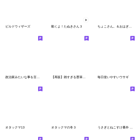
ビルドウィザーズ
動くよ！たぬきさん３
ちょこさん。＆おはぎさん。～若者？言葉～
政治家みたいな事を言わずにはいられない！
【再販】雑すぎる墨筆ねこ（お正月セット）
毎日使いやすいウサギ
オタックマ13
オタックマの冬３
うさぎとねこすけ番外 ブラックねこすけ2