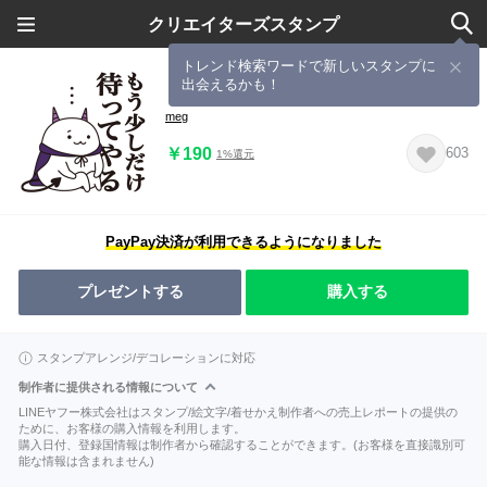
クリエイターズスタンプ
トレンド検索ワードで新しいスタンプに
出会えるかも！
まおう２
meg
￥190
603
1%還元
PayPay決済が利用できるようになりました
プレゼントする
購入する
スタンプアレンジ/デコレーションに対応
制作者に提供される情報について
LINEヤフー株式会社はスタンプ/絵文字/着せかえ制作者への売上レポートの提供の
ために、お客様の購入情報を利用します。
購入日付、登録国情報は制作者から確認することができます。(お客様を直接識別可
能な情報は含まれません)