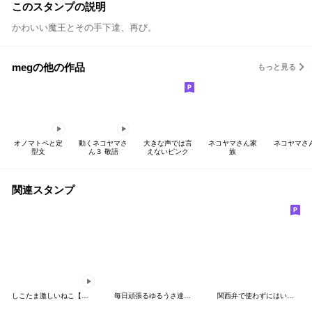
このスタンプの説明
かわいい魔王とその手下達、再び。
megの他の作品
もっと見る
オノマトペと定
動くネコヤマさ
大きな声では言
ネコヤマさん家
ネコヤマさ
型文
ん３ 敬語
えないピンク
族
関連スタンプ
しこたま激しいねこ【筆文字】
毎日頑張るゆるうさ達のスタンプ
関西弁で使わずにはいられない