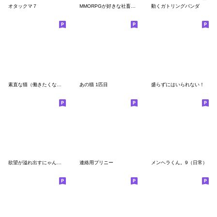
オタックマ７
MMORPGが好きな社畜向けスタンプ改
動くガトリングパンダ
素直な猫（働きたくない）
あの猫 1匹目
盛らずにはいられない！
欲望が溢れ出すにゃんこスタンプ
連絡用プリニー
メンヘラくん。9（日常）