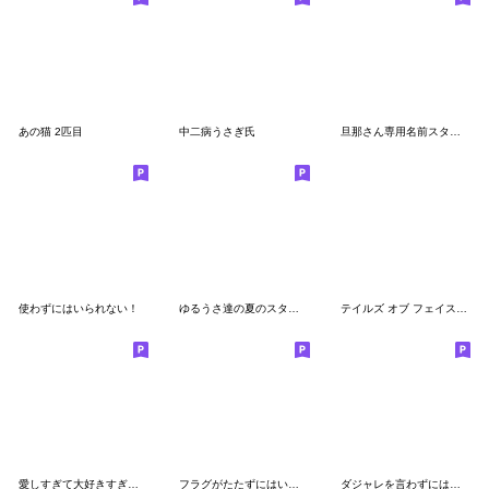
あの猫 2匹目
中二病うさぎ氏
旦那さん専用名前スタンプ
使わずにはいられない！
ゆるうさ達の夏のスタンプ
テイルズ オブ フェイスチャット ２
愛しすぎて大好きすぎる。Mitchaku Answer
フラグがたたずにはいられない！
ダジャレを言わずにはいられない！