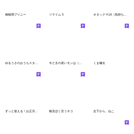
相槌用プリニー
ツライム 5
オタックマ19（気持ちを伝える）
ゆるうさのおうちスタンプ
今どきの若いモンは（素敵な上司スタンプ）
くま極太
ずっと使える！お正月【だいすきネコ】再販
格言ぽく言うネコ
左下から、ねこ