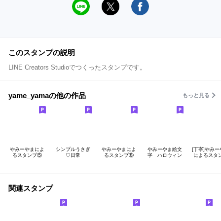
このスタンプの説明
LINE Creators Studioでつくったスタンプです。
yame_yamaの他の作品
もっと見る
やみーやまによ
シンプルうさぎ
やみーやまによ
やみーやま絵文
[丁寧]やみ
るスタンプ⑤
♡日常
るスタンプ⑧
字 ハロウィン
によるスタ
関連スタンプ