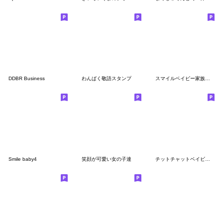
DDBR Business
わんぱく敬語スタンプ
スマイルベイビー家族で使えるスタンプ
Smile baby4
笑顔が可愛い女の子達
チットチャットベイビーズ