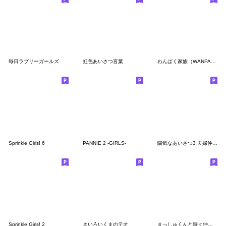
毎日ラブリーガールズ
虹色あいさつ言葉
わんぱく家族（WANPAKU HOUSE）
Sprinkle Girls! 6
PANNIE 2 -GIRLS-
陽気なあいさつ3 夫婦仲良くver.
Sprinkle Girls! 2
きいろいくまのテオ
まっしゅくんと時々仲間たち