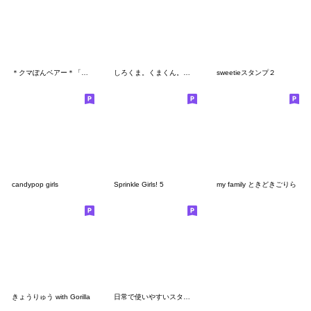
＊クマぽんベアー＊「日常スタンプ」
しろくま。くまくん。「冬のスタンプ」
sweetieスタンプ２
candypop girls
Sprinkle Girls! 5
my family ときどきごりら
きょうりゅう with Gorilla
日常で使いやすいスタンプ by mito