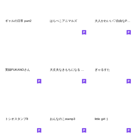
ギャルの日常 part2
はらぺこアニマルズ
大人かわいい♡自由なPeople
実録FUKANOさん
大丈夫なきもちになる 毎日ぱんちゃん！
ぎゃるすた
トシオスタンプ8
おんなのこstamp3
little girl :)