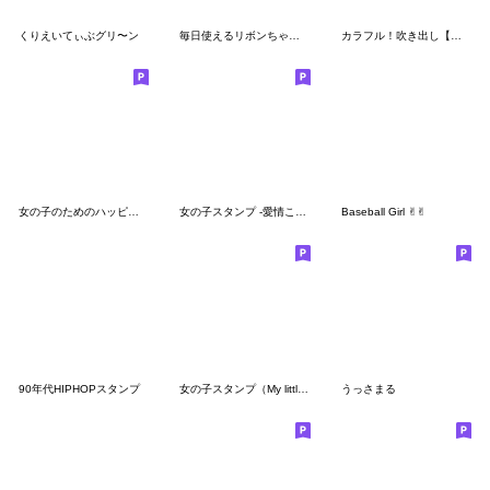
くりえいてぃぶグリ〜ン
毎日使えるリボンちゃんの日常
カラフル！吹き出し【日常会話編】
女の子のためのハッピースタンプ♡3
女の子スタンプ -愛情こめこめ-
Baseball Girl ✌︎︎✌︎︎
90年代HIPHOPスタンプ
女の子スタンプ（My little fairy tales3）
うっさまる