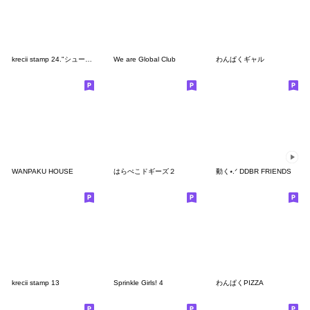
krecii stamp 24."シュールな会話"
We are Global Club
わんぱくギャル
WANPAKU HOUSE
はらぺこドギーズ２
動く⭑.ᐟ DDBR FRIENDS
krecii stamp 13
Sprinkle Girls! 4
わんぱくPIZZA