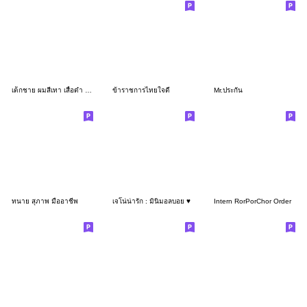
เด็กชาย ผมสีเทา เสื้อดำ ใส่แว่น
ข้าราชการไทยใจดี
Mr.ประกัน
ทนาย สุภาพ มืออาชีพ
เจโน่น่ารัก : มินิมอลบอย ♥️
Intern RorPorChor Order