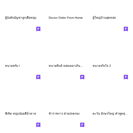
ผู้บังคับบัญชาลูกเสือหนุ่ม
Doctor Order From Home
ผู้ใหญ่บ้านสุดหล่อ
ทนายครับ !
ทนายที่แท้ หล่อเหลาเกินใคร
ทนายจริงใจ 2
พี่เจิด หนุ่มน้อยสีนํ้าตาล
ข้าราชการ ฝ่ายปกครอง
ตะวัน อักษรใหญ่ คำพูดสุภาพสำหรับการทำงาน