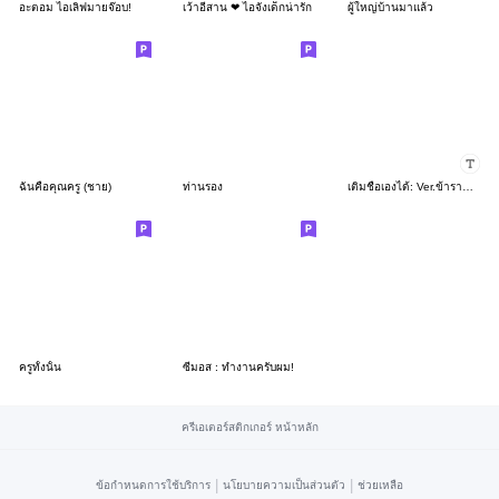
อะตอม ไอเลิฟมายจ๊อบ!
เว้าอีสาน ❤ ไอจังเด็กน่ารัก
ผู้ใหญ่บ้านมาแล้ว
ฉันคือคุณครู (ชาย)
ท่านรอง
เติมชื่อเองได้: Ver.ข้าราชการชายไทย
ครูทั้งนั้น
ซีมอส : ทำงานครับผม!
ครีเอเตอร์สติกเกอร์ หน้าหลัก
|
|
ข้อกำหนดการใช้บริการ
นโยบายความเป็นส่วนตัว
ช่วยเหลือ