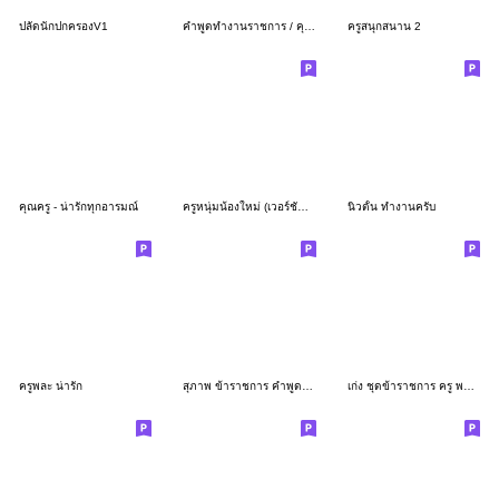
ปลัดนักปกครองV1
คำพูดทำงานราชการ / คุณครู (ผู้ชาย)
ครูสนุกสนาน 2
คุณครู - น่ารักทุกอารมณ์
ครูหนุ่มน้องใหม่ (เวอร์ชั่น อีสาน)
นิวตั้น ทำงานครับ
ครูพละ น่ารัก
สุภาพ ข้าราชการ คำพูดสุภาพในการทำงาน
เก่ง ชุดข้าราชการ ครู พนักงานราชการ