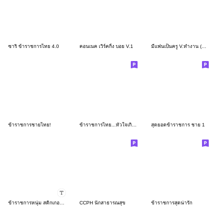
ซาริ ข้าราชการไทย 4.0
คอนเนค เวิร์คกิ้ง บอย V.1
มีแฟนเป็นครู V.ทำงาน (หญิง)
ข้าราชการชายไทย!
ข้าราชการไทย...หัวใจเกินร้อย
สุดยอดข้าราชการ ชาย 1
ข้าราชการหนุ่ม สติกเกอร์เติมคำ ประจำวัน.
CCPH นักสาธารณสุข
ข้าราชการสุดน่ารัก