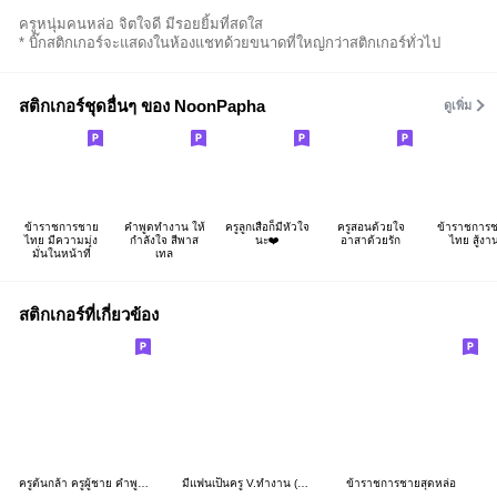
ครูหนุ่มคนหล่อ จิตใจดี มีรอยยิ้มที่สดใส
* บิ๊กสติกเกอร์จะแสดงในห้องแชทด้วยขนาดที่ใหญ่กว่าสติกเกอร์ทั่วไป
สติกเกอร์ชุดอื่นๆ ของ NoonPapha
ดูเพิ่ม
ข้าราชการชาย
คำพูดทำงาน ให้
ครูลูกเสือก็มีหัวใจ
ครูสอนด้วยใจ
ข้าราชการ
ไทย มีความมุ่ง
กำลังใจ สีพาส
นะ❤️
อาสาด้วยรัก
ไทย สู้งา
มั่นในหน้าที่
เทล
สติกเกอร์ที่เกี่ยวข้อง
ครูต้นกล้า ครูผู้ชาย คำพูดครูใช้บ่อย
มีแฟนเป็นครู V.ทำงาน (ผู้ชาย)
ข้าราชการชายสุดหล่อ