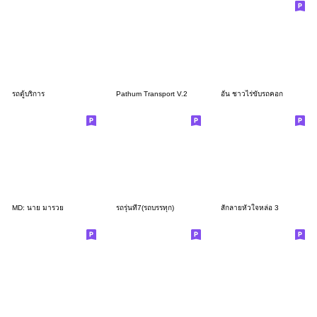
รถตู้บริการ
Pathum Transport V.2
อั๋น ชาวไร่ขับรถคอก
MD: นาย มารวย
รถรุ่นที่7(รถบรรทุก)
สักลายหัวใจหล่อ 3