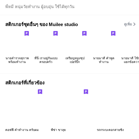
พี่หมี หนุ่มวัยทำงาน ผู้อบอุ่น ใช้ได้ทุกวัน
สติกเกอร์ชุดอื่นๆ ของ Muilee studio
ดูเพิ่ม
นายตำรวจสุภาพ
ที่นี่ เราอยู่กันแบบ
เหรียญทองซุป
นายมาดี คำพูด
นายมาดี ใช้
พร้อมทำงาน
ครอบครัว
เปอร์บิ๊ก
ทำงาน
แยกข้อคว
สติกเกอร์ที่เกี่ยวข้อง
คอฟฟี่ คำทำงาน ครับผม
พี่ซ่า ขาลุย
รถกระบะคอกสายซิ่ง