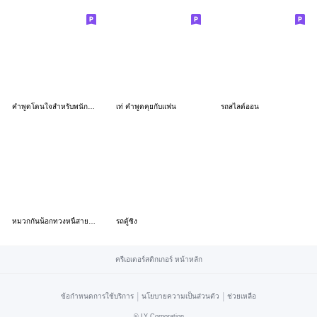
คำพูดโดนใจสำหรับพนักงานขับรถบรรทุก
เท่ คำพูดคุยกับแฟน
รถสไลด์ออน
หมวกกันน็อกทวงหนี้สายโหด
รถตู้ซิ่ง
ครีเอเตอร์สติกเกอร์ หน้าหลัก
|
|
ข้อกำหนดการใช้บริการ
นโยบายความเป็นส่วนตัว
ช่วยเหลือ
©
LY Corporation