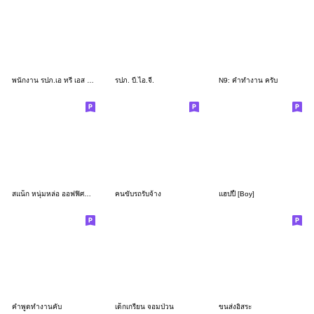
พนักงาน รปภ.เอ ทรี เอส โพรเทคชั่น
รปภ. บี.ไอ.จี.
N9: คำทำงาน ครับ
สแน็ก หนุ่มหล่อ ออฟฟิศซินโดรม
คนขับรถรับจ้าง
แฮปปี้ [Boy]
คำพูดทำงานคับ
เด็กเกรียน จอมป่วน
ขนส่งอิสระ