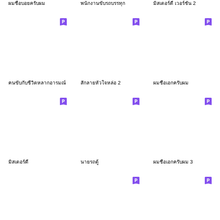
ผมชื่อบอยครับผม
พนักงานขับรถบรรทุก
มิสเตอร์ดี เวอร์ชั่น 2
คนขับกับชีวิตหลากอารมณ์
สักลายหัวใจหล่อ 2
ผมชื่อเอกครับผม
มิสเตอร์ดี
นายรถตู้
ผมชื่อเอกครับผม 3