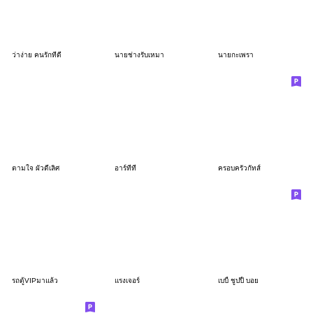
ว่าง่าย คนรักที่ดี
นายช่างรับเหมา
นายกะเพรา
ตามใจ ผัวดีเลิศ
อาร์ทีที
ครอบครัวกัทส์
รถตู้VIPมาแล้ว
แรงเจอร์
เบบี้ ชูปปี้ บอย