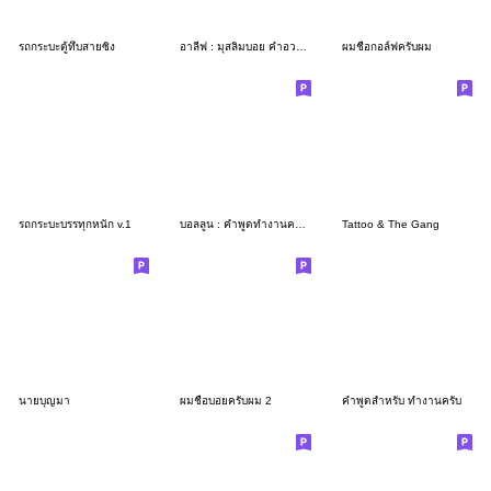
รถกระบะตู้ทึบสายซิ่ง
อาลีฟ : มุสลิมบอย คำอวยพรดีๆ
ผมชื่อกอล์ฟครับผม
รถกระบะบรรทุกหนัก v.1
บอลลูน : คำพูดทำงานครับ 3D
Tattoo & The Gang
นายบุญมา
ผมชื่อบอยครับผม 2
คำพูดสำหรับ ทำงานครับ