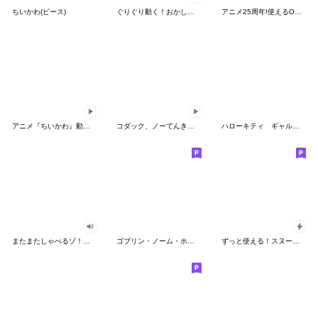
ちいかわ(ピース)
ぐりぐり動く！おかしなポケモンスタンプ
アニメ25周年!使えるONE PIECEスタンプ
アニメ『ちいかわ』動くLINEスタンプ vol.2
コダック、ノーてんきに悩み中！
ハローキティ ギャルバイブス♡
またまたしゃべるゾ！クレヨンしんちゃん
ゴブリン・ノーム・ホーン
ずっと使える！スヌーピーのグリーティング