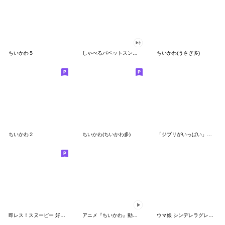
ちいかわ５
しゃべるパペットスンスン（GOOD）
ちいかわ(うさぎ多)
ちいかわ２
ちいかわ(ちいかわ多)
「ジブリがいっぱい」スタンプ
即レス！スヌーピー 好印象な長文スタンプ
アニメ『ちいかわ』動くLINEスタンプ vol.1
ウマ娘 シンデレラグレイ かんたんオグリ