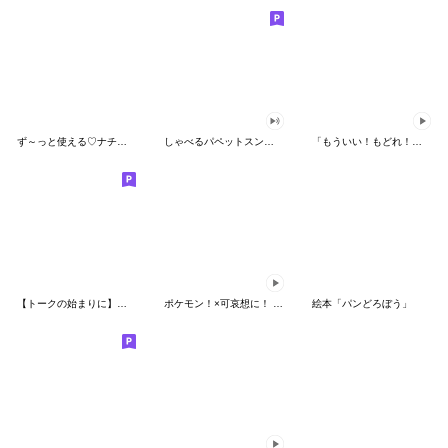
ず～っと使える♡ナチュラルガール
しゃべるパペットスンスン（HAPPY）
「もういい！もどれ！ピカチュウ！」
【トークの始まりに】ゆるカワ♪スヌーピー
ポケモン！×可哀想に！ ムチっとスタンプ
絵本「パンどろぼう」