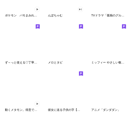
ポケモン パモまみれスタンプ
んぽちゃむ
TVドラマ「孤独のグルメ」
ず～っと使える♡丁寧な敬語お辞儀スタンプ
メロとタビ
ミッフィー やさしい敬語スタンプ
動くメタモン。得意でも苦手でもへんしん！
彼女に送る子供の字【カップル・彼氏】
アニメ「ダンダダン」