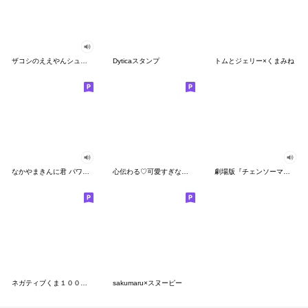
ザコシのええやんシューシュースタンプ
Dyticaスタンプ
トムとジェリー×くまみね
なかやまきんに君 パワー!!スタンプ
心伝わる♡可愛すぎない大人の長文スタンプ
劇場版『チェンソーマン レゼ篇』
ネガティブくま１００％ 憂鬱な一日
sakumaru×スヌーピー