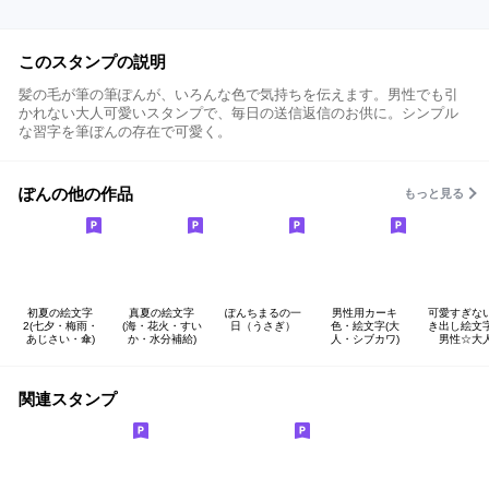
このスタンプの説明
髪の毛が筆の筆ぽんが、いろんな色で気持ちを伝えます。男性でも引
かれない大人可愛いスタンプで、毎日の送信返信のお供に。シンプル
な習字を筆ぼんの存在で可愛く。
ぽんの他の作品
もっと見る
初夏の絵文字
真夏の絵文字
ぽんちまるの一
男性用カーキ
可愛すぎな
2(七夕・梅雨・
(海・花火・すい
日（うさぎ）
色・絵文字(大
き出し絵文
あじさい・傘)
か・水分補給)
人・シブカワ)
男性☆大
関連スタンプ