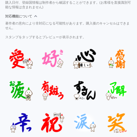
購入日付、登録国情報は制作者から確認することができます。(お客様を直接識別可
能な情報は含まれません)
対応機能について
著作者の意向により非対応になる可能性があります。購入後のキャンセルはできま
せん。
スタンプをタップするとプレビューが表示されます。