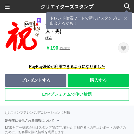
クリエイターズスタンプ
トレンド検索ワードで新しいスタンプに
出会えるかも！
筆ぽんの気持ち(習字・カラフル・大
人・男)
ぽん
￥190
1%還元
PayPay決済が利用できるようになりました
プレゼントする
購入する
LYPプレミアムで使い放題
スタンプアレンジ/デコレーションに対応
制作者に提供される情報について
LINEヤフー株式会社はスタンプ/絵文字/着せかえ制作者への売上レポートの提供の
ために、お客様の購入情報を利用します。