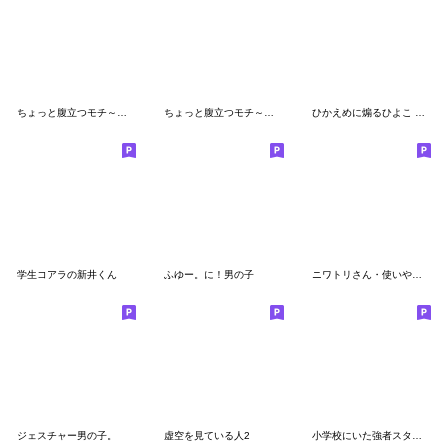
ちょっと腹立つモチ～敬～
ちょっと腹立つモチ～色～
ひかえめに煽るひよこ ３～小学校編～
学生コアラの新井くん
ふゆー。に！男の子
ニワトリさん・使いやすそう編
ジェスチャー男の子。
虚空を見ている人2
小学校にいた強者スタンプ【第一弾】