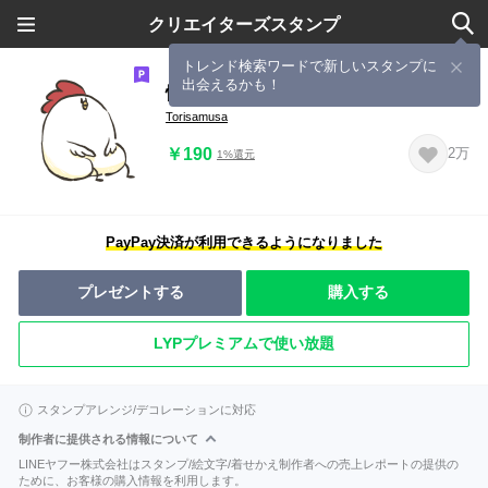
クリエイターズスタンプ
トレンド検索ワードで新しいスタンプに
出会えるかも！
性格の悪いにわとり2
Torisamusa
￥190
2万
1%還元
PayPay決済が利用できるようになりました
プレゼントする
購入する
LYPプレミアムで使い放題
スタンプアレンジ/デコレーションに対応
制作者に提供される情報について
LINEヤフー株式会社はスタンプ/絵文字/着せかえ制作者への売上レポートの提供の
ために、お客様の購入情報を利用します。