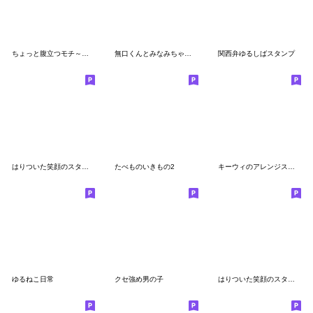
ちょっと腹立つモチ～勢～
無口くんとみなみちゃん漫画コマスタンプ
関西弁ゆるしばスタンプ
はりついた笑顔のスタンプ5
たべものいきもの2
キーウィのアレンジスタンプ
ゆるねこ日常
クセ強め男の子
はりついた笑顔のスタンプ4