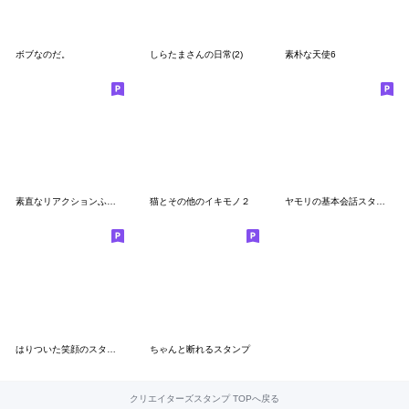
ボブなのだ。
しらたまさんの日常(2)
素朴な天使6
素直なリアクションふたつむすび！
猫とその他のイキモノ２
ヤモリの基本会話スタンプ
はりついた笑顔のスタンプ３
ちゃんと断れるスタンプ
クリエイターズスタンプ TOPへ戻る