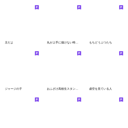
主だよ
丸が上手に描けない時に現れる幻のアイツ02
もちどうぶつたち
ジャージの子
おふざけ高校生スタンプ２
虚空を見ている人