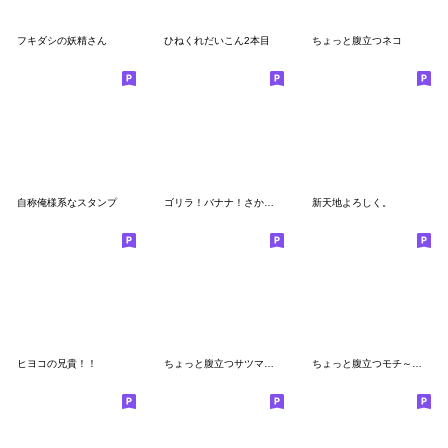
フキダシの妖精さん
ひねくれだいこん2本目
ちょっと腹立つネコ
自称俺様系なスタンプ
ゴリラ！バナナ！さかな！
新天地よろしく。
ヒヨコの兄貴！！
ちょっと腹立つサツマイモ
ちょっと腹立つモチ～平～