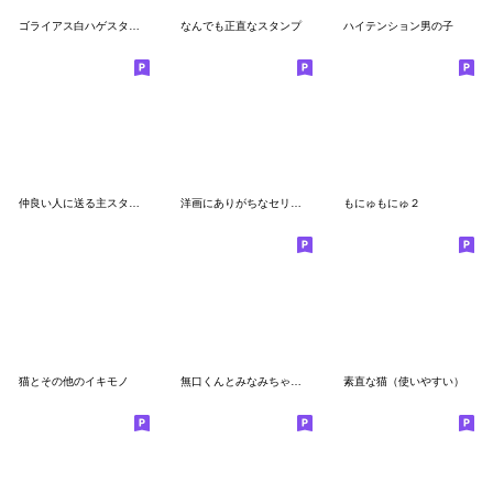
ゴライアス白ハゲスタンプ
なんでも正直なスタンプ
ハイテンション男の子
仲良い人に送る主スタンプ
洋画にありがちなセリフをしゃべるねこ
もにゅもにゅ２
猫とその他のイキモノ
無口くんとみなみちゃんスタンプver2！
素直な猫（使いやすい）