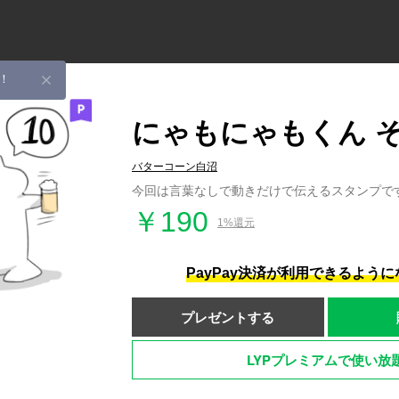
！
にゃもにゃもくん そ
バターコーン白沼
今回は言葉なしで動きだけで伝えるスタンプで
￥190
1%還元
PayPay決済が利用できるよう
プレゼントする
LYPプレミアムで使い放