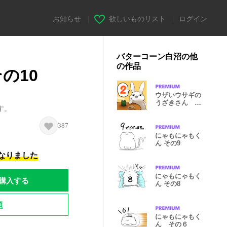
お知らせ
|
欲しいものリスト
|
ログイン
バターコーン白沼の他
の作品
の10
ウザいウサギの
うざきさん 第
す。
２弾
387
にゃもにゃもく
ん その9
になりました
にゃもにゃもく
購入する
ん その8
題
にゃもにゃもく
ん その６