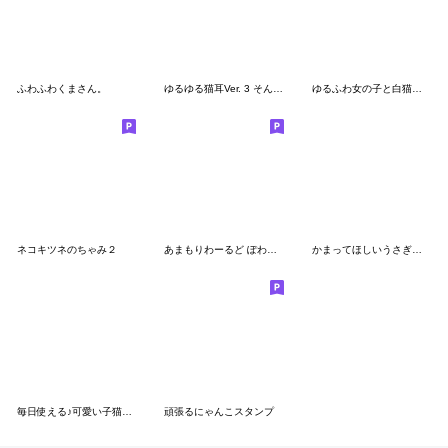
ふわふわくまさん。
ゆるゆる猫耳Ver. 3 そんな日もある
ゆるふわ女の子と白猫ちゃん
ネコキツネのちゃみ２
あまもりわーるど ぽわねこの1日 【ねこ】
かまってほしいうさぎさん2
毎日使える♪可愛い子猫のスタンプ
頑張るにゃんこスタンプ