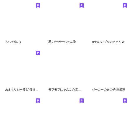
もちゃぬこ3
黒 パーカーちゃん⑥
かわいいブタのととん２
あまもりわーるど 毎日使える 【ねこ】
モフモフにゃんこのぼぼち
パーカーの女の子(銀髪)8