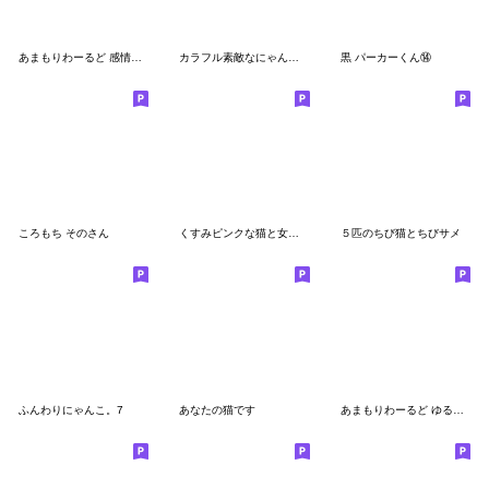
あまもりわーるど 感情を伝える3【ねこ】
カラフル素敵なにゃんこーず
黒 パーカーくん⑭
ころもち そのさん
くすみピンクな猫と女の子
５匹のちび猫とちびサメ
ふんわりにゃんこ。7
あなたの猫です
あまもりわーるど ゆるふわ編【ねこ】