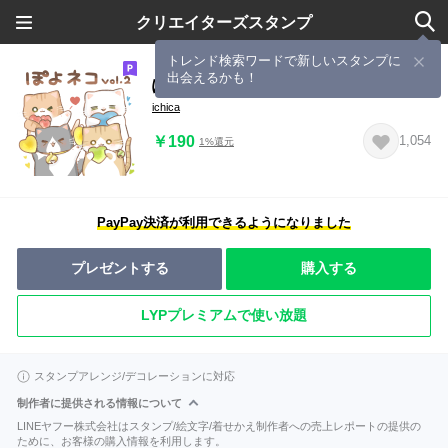
クリエイターズスタンプ
トレンド検索ワードで新しいスタンプに
出会えるかも！
ぽよネコ vol.2 ( 気持ちを伝えちゃう )
ichica
￥190
1,054
1%還元
PayPay決済が利用できるようになりました
プレゼントする
購入する
LYPプレミアムで使い放題
スタンプアレンジ/デコレーションに対応
制作者に提供される情報について
LINEヤフー株式会社はスタンプ/絵文字/着せかえ制作者への売上レポートの提供の
ために、お客様の購入情報を利用します。