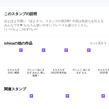
このスタンプの説明
ぽよぽよ可愛い『ぽよネコ』スタンプの第2弾!! 今回は気持ちを伝える
みんなです❤︎ もちろん使いやすいフレーズも盛りだくさん。
/くー/ちょこ/ゆず/ちー/
ichicaの他の作品
もっと見る
もちもちず
だいふくあにま
もちもちず
だいふく あにま
もちもち
2021 梅雨
るず みかん 推し
2022年末年始
るず もも
2020冬
色橙！
関連スタンプ