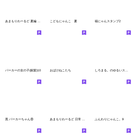
あまもりわーるど 夏編 【ねこ】
こどもにゃんこ 夏
福にゃんスタンプ2
パーカーの女の子(銀髪)10
おばけねこたち
しろまる。のゆるいスタンプ12
黒 パーカーちゃん⑧
あまもりわーるど 日常 【ねこ】
ふんわりにゃんこ。9