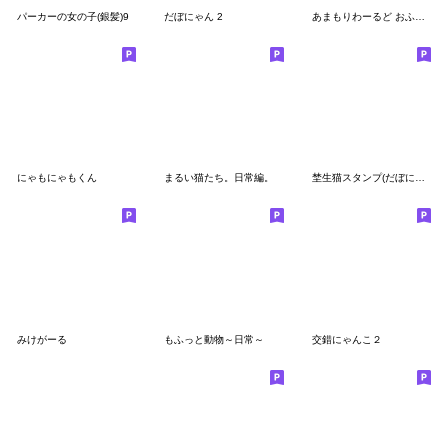
パーカーの女の子(銀髪)9
だぼにゃん 2
あまもりわーるど おふざけ 【ねこ】
にゃもにゃもくん
まるい猫たち。日常編。
埜生猫スタンプ(だぼにゃん)
みけがーる
もふっと動物～日常～
交錯にゃんこ２