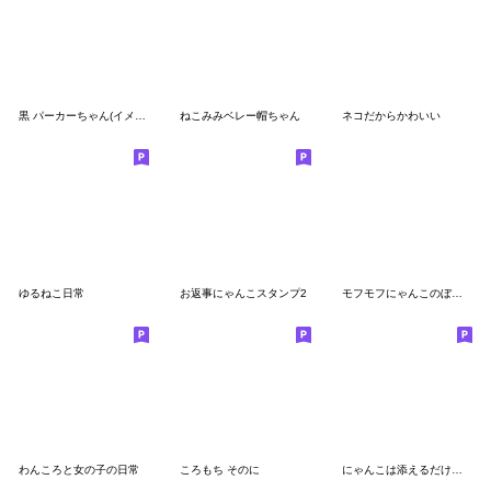
黒 パーカーちゃん(イメチェンver.)⑤
ねこみみベレー帽ちゃん
ネコだからかわいい
ゆるねこ日常
お返事にゃんこスタンプ2
モフモフにゃんこのぼぼち2
わんころと女の子の日常
ころもち そのに
にゃんこは添えるだけスタンプ