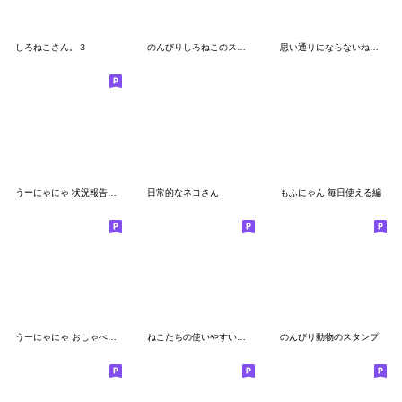
しろねこさん。３
のんびりしろねこのスタンプ
思い通りにならないねこのスタンプ
うーにゃにゃ 状況報告セット
日常的なネコさん
もふにゃん 毎日使える編
うーにゃにゃ おしゃべりセット
ねこたちの使いやすいかもしれないスタンプ
のんびり動物のスタンプ