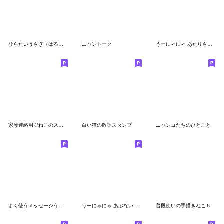
ひらたいうさぎ（はるタイプ）
ニャントーク
うーにゃにゃ あたりさわりないセット
家族連絡用♡ねこのスタンプ
白い猫の敬語スタンプ
ニャンコたちのひとこと
よく使うメッセージうさぎ ２
うーにゃにゃ あぶないセット
普段使いの手描きねこ６