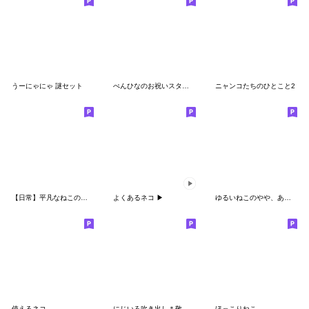
うーにゃにゃ 謎セット
ぺんひなのお祝いスタンプだよ
ニャンコたちのひとこと2
【日常】平凡なねこの暮らし【12】
よくあるネコ ▶
ゆるいねこのやや、あおってるすたんぷ
使えるネコ
にじいろ吹き出し＊敬語の茶トラ猫さん＊
ほっこりねこ