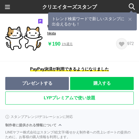
クリエイターズスタンプ
トレンド検索ワードで新しいスタンプに
出会えるかも！
いつも一緒（ねこ）
hikida
￥190
972
1%還元
PayPay決済が利用できるようになりました
プレゼントする
購入する
LYPプレミアムで使い放題
スタンプアレンジ/デコレーションに対応
制作者に提供される情報について
LINEヤフー株式会社はスタンプ/絵文字/着せかえ制作者への売上レポートの提供の
ために、お客様の購入情報を利用します。