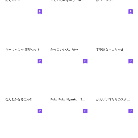
うーにゃにゃ 交渉セット
かっこいい犬。秋〜
丁寧語なネコちゃま
なんとかなるにゃ2
Fuku Fuku Nyanko 3（絵本版）
かわいい猫たちのスタンプ