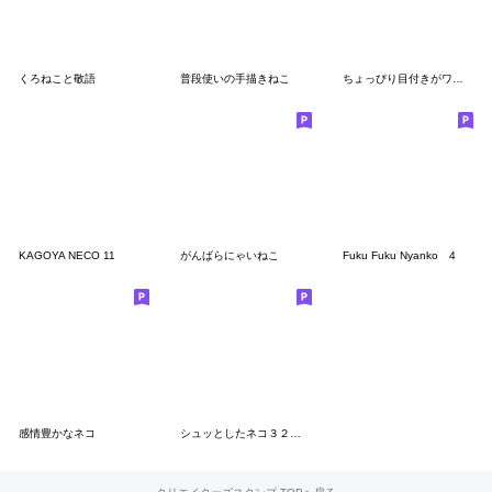
くろねこと敬語
普段使いの手描きねこ
ちょっぴり目付きがワルい猫《丁寧語》
KAGOYA NECO 11
がんばらにゃいねこ
Fuku Fuku Nyanko 4
感情豊かなネコ
シュッとしたネコ３２ こねこ・省スペース