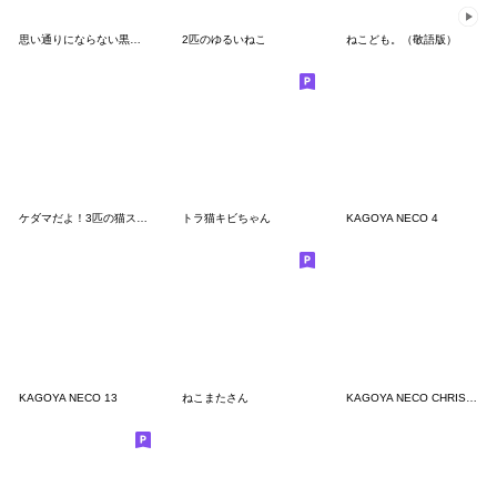
思い通りにならない黒ねこのスタンプ
2匹のゆるいねこ
ねこども。（敬語版）
ケダマだよ！3匹の猫スタンプがでたよー！
トラ猫キビちゃん
KAGOYA NECO 4
KAGOYA NECO 13
ねこまたさん
KAGOYA NECO CHRISTMAS