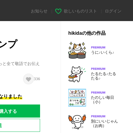
お知らせ
|
欲しいものリスト
|
ログイン
hikidaの他の作品
ンプ
うに♪いくら♪
っと全て敬語でお伝え
たるたる♪たる
たる♪
336
になりました
たのしい毎日
（小）
購入する
別にいいじゃん
題
（お肉）