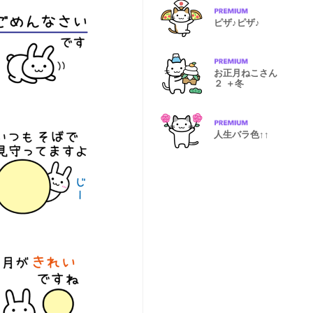
ピザ♪ピザ♪
お正月ねこさん
２ ＋冬
人生バラ色↑↑