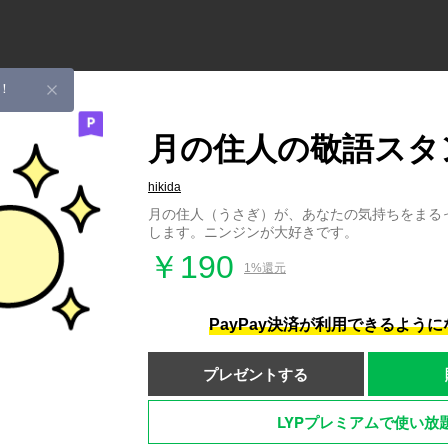
！
月の住人の敬語スタ
hikida
月の住人（うさぎ）が、あなたの気持ちをまる
します。ニンジンが大好きです。
￥190
1%還元
PayPay決済が利用できるよう
プレゼントする
LYPプレミアムで使い放