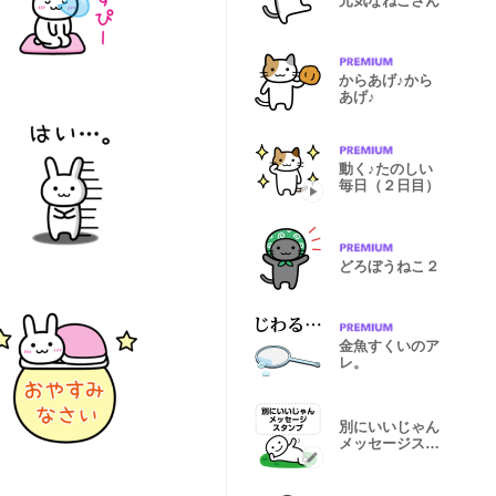
元気なねこさん
からあげ♪から
あげ♪
動く♪たのしい
毎日（２日目）
どろぼうねこ２
金魚すくいのア
レ。
別にいいじゃん
メッセージスタ
ンプ