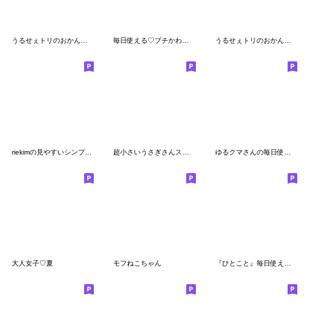
うるせぇトリのおかん★適当な返事
毎日使える♡プチかわほっこりガール
うるせぇトリのおかん★夫婦で使える
riekimの見やすいシンプルデカ文字スタンプ
超小さいうさぎさんスタンプ
ゆるクマさんの毎日使えるスタンプ
大人女子♡夏
モフねこちゃん
『ひとこと』毎日使える犬スタンプ