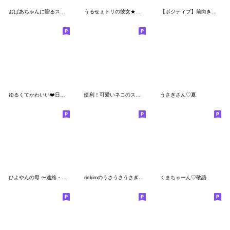
おばあちゃんに贈るスタンプ 2
うるせぇトリの彼女★吹き出し敬語
【ポジティブ】前向きなうさぎさんスタンプ
ゆるくてかわいい❤️日常スタンプ
便利！可愛いネコのスタンプ！
うさぎさん♡夏
ひよやんの母 〜連絡・挨拶〜
riekimのうさうさうさぎスタンプ
くまちゃーん♡敬語