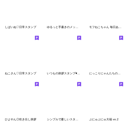
しばいぬ♡日常スタンプ
ゆるっと手書きのメッセージスタンプ
モフねこちゃん 毎日あいさつ＊
ねこさん♡日常スタンプ
いつもの挨拶スタンプ♥︎花うさちゃん♥︎
にっこりにゃんたちの励ましや気遣い
ひよやん◎吹き出し挨拶
シンプルで優しいスタンプ♥ネコ
ぷにゅぷにゅ大福 vo.2