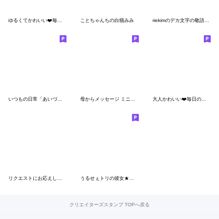
ゆるくてかわいい❤️毎日使えるスタンプ
ことちゃんちの白猫みみ
riekimのデカ文字の敬語スタンプ
いつもの日常「あいづち」スタンプ
母からメッセージ ミニ！ 3【無言】
大人かわいい❤️毎日のスタンプです
リクエストにお応えして 第二弾！
うるせぇトリの彼女★日常で使えるやつ
クリエイターズスタンプ TOPへ戻る