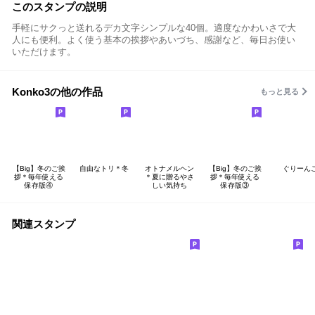
このスタンプの説明
手軽にサクっと送れるデカ文字シンプルな40個。適度なかわいさで大
人にも便利。よく使う基本の挨拶やあいづち、感謝など、毎日お使い
いただけます。
Konko3の他の作品
もっと見る
【Big】冬のご挨
自由なトリ＊冬
オトナメルヘン
【Big】冬のご挨
ぐりーん
拶＊毎年使える
＊夏に贈るやさ
拶＊毎年使える
保存版④
しい気持ち
保存版③
関連スタンプ