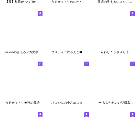
【夏】毎日がっつり使えるスタンプ
うるせぇトリのおかん★使いやすい
敬語の使えるにゃんこ【冬を楽しむ用】
riekimの使えるデカ文字スタンプ
プリティーにゃんこ❤️
ふんわり＊うさりん【日常基本パック】
うるせぇトリ★秋の敬語
ひよやんの小さめスタンプ
*✦ 大人かわいい♡日常ことば •.*