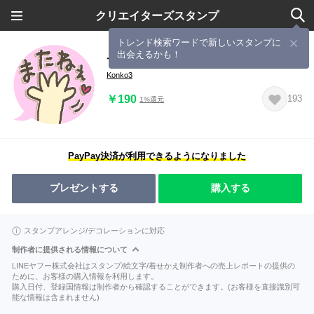
クリエイターズスタンプ
トレンド検索ワードで新しいスタンプに
出会えるかも！
サクっと送れる簡易スタンプ
Konko3
￥190
193
1%還元
PayPay決済が利用できるようになりました
プレゼントする
購入する
スタンプアレンジ/デコレーションに対応
制作者に提供される情報について
LINEヤフー株式会社はスタンプ/絵文字/着せかえ制作者への売上レポートの提供の
ために、お客様の購入情報を利用します。
購入日付、登録国情報は制作者から確認することができます。(お客様を直接識別可
能な情報は含まれません)