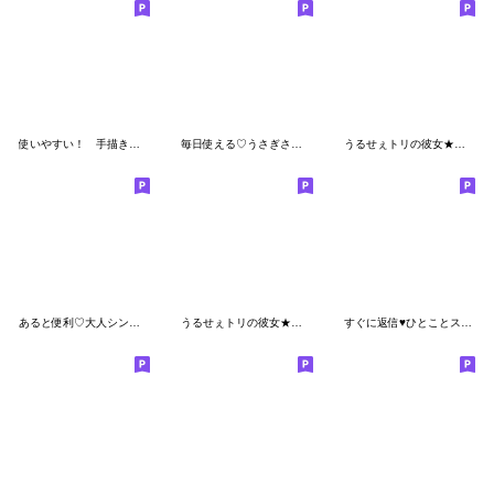
使いやすい！ 手描きパンダ
毎日使える♡うさぎさん【デカ文字】
うるせぇトリの彼女★大きくて使いやすい
あると便利♡大人シンプルスタンプ
うるせぇトリの彼女★大人も使えるやつ
すぐに返信♥ひとことスタンプ