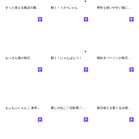
ずっと使える敬語の癒しねこ♡デカ文字
動く！うさ×にゃん
男性も使いやすい猫にゃんスタンプ
おっさん猫の毎日
動く！にゃんぱんつ！
猫好きパーソンが毎日使えるスタンプ2
もふもふにゃんこ 基本スタンプ
癒しのねこ♡北欧風♡家族連絡
毎日使える着ぐるみ猫と子猫のスタンプ