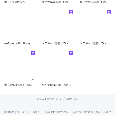
動く！サメにゃん
文字大きめ☆猫たちのスタンプ
使いやすい☆猫たちのスタンプ
mofusand×サンリオキャラクターズ 第2弾
マヌルネコは怒っていない(Ver2)
マヌルネコは怒っていない
動く☆気持ち伝える猫たちのスタンプ
つんでれねこ はる吉の日常
クリエイターズスタンプ TOPへ戻る
|
|
|
|
利用規約
プライバシーポリシー
特定商取引法の表記
資金決済法に基づく表示
ヘルプ