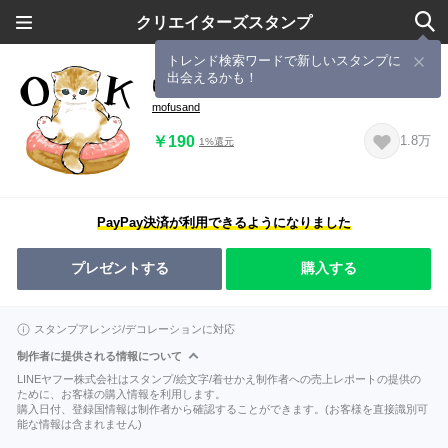
クリエイターズスタンプ
トレンド検索ワードで新しいスタンプに
出会えるかも！
ゆるにゃん！
mofusand
￥190
1.8万
1%還元
PayPay決済が利用できるようになりました
プレゼントする
購入する
スタンプアレンジ/デコレーションに対応
制作者に提供される情報について
LINEヤフー株式会社はスタンプ/絵文字/着せかえ制作者への売上レポートの提供の
ために、お客様の購入情報を利用します。
購入日付、登録国情報は制作者から確認することができます。(お客様を直接識別可
能な情報は含まれません)