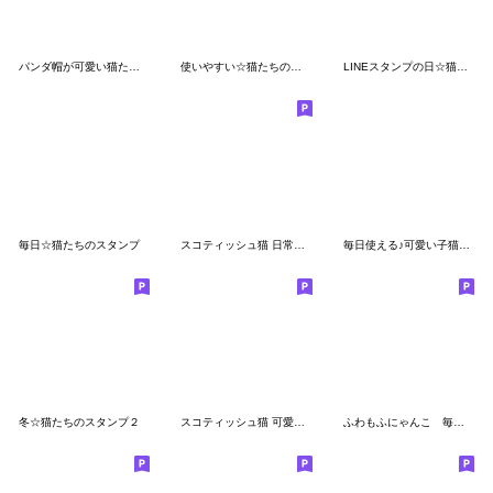
パンダ帽が可愛い猫たち 思いやり 敬語ver.
使いやすい☆猫たちのスタンプ 5
LINEスタンプの日☆猫たちのスタンプ
毎日☆猫たちのスタンプ
スコティッシュ猫 日常＆状況伝える 敬語
毎日使える♪可愛い子猫のスタンプ
冬☆猫たちのスタンプ２
スコティッシュ猫 可愛い水色帽 優しい日常
ふわもふにゃんこ 毎日使う言葉