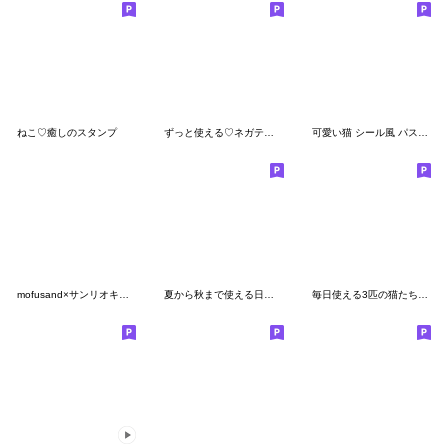
ねこ♡癒しのスタンプ
ずっと使える♡ネガティブねこスタンプ③
可愛い猫 シール風 パステル 思いやり 敬語
mofusand×サンリオキャラクターズ
夏から秋まで使える日常会話♡猫スタンプ
毎日使える3匹の猫たちのスタンプ