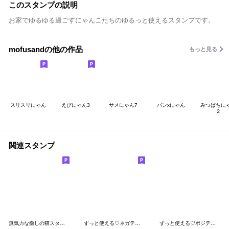
このスタンプの説明
お家でゆるゆる過ごすにゃんこたちのゆるっと使えるスタンプです。
mofusandの他の作品
もっと見る
スリスリにゃん
えびにゃん3
サメにゃん7
パンxにゃん
みつばちに
２
関連スタンプ
無気力な癒しの猫スタンプ
ずっと使える♡ネガティブねこスタンプ
ずっと使える♡ポジティブねこスタンプ①