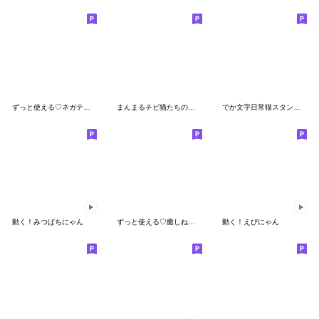
ずっと使える♡ネガティブねこスタンプ②
まんまるチビ猫たちの毎日
でか文字日常猫スタンプ♡気遣い編
動く！みつばちにゃん
ずっと使える♡癒しねこの日常敬語♡
動く！えびにゃん