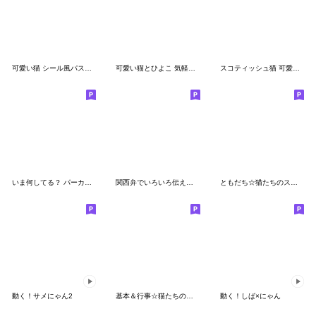
可愛い猫 シール風パステル 思いやり 敬語
可愛い猫とひよこ 気軽に使える 敬語ver.
スコティッシュ猫 可愛い日常 太陽帽 敬語
いま何してる？ パーカーねこ ぽっちゃり
関西弁でいろいろ伝える猫たちのスタンプ
ともだち☆猫たちのスタンプ
動く！サメにゃん2
基本＆行事☆猫たちのスタンプ
動く！しば×にゃん