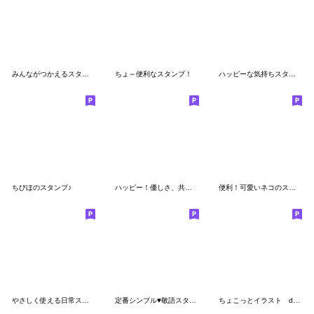
みんながつかえるスタンプ。
ちょ～便利なスタンプ！
ハッピーな気持ちスタンプ
ちびほのスタンプ♪
ハッピー！優しさ、共感、思いやりスタンプ
便利！可愛いネコのスタンプ！
やさしく使える日常スタンプ【4】✿でか文字
定番シンプル♥敬語スタンプ
ちょこっとイラスト dailyスタンプ