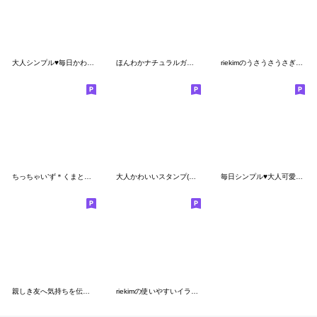
大人シンプル♥毎日かわいいスタンプ
ほんわかナチュラルガール
riekimのうさうさうさぎスタンプ
ちっちゃい’ず＊くまとうさぎのスタンプ＊
大人かわいいスタンプ(デカ文字♪)
毎日シンプル♥大人可愛いスタンプ
親しき友へ気持ちを伝えるスタンプ
riekimの使いやすいイラストスタンプ