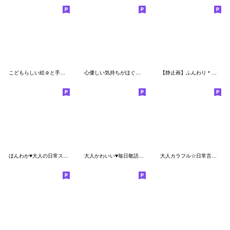
こどもらしい絵☺︎と手書き文字のスタンプ
心優しい気持ちがほぐれる日常セット2
【静止画】ふんわり＊挨拶
ほんわか♥大人の日常スタンプ
大人かわいい♥毎日敬語スタンプ
大人カラフル☆日常言葉スタンプ