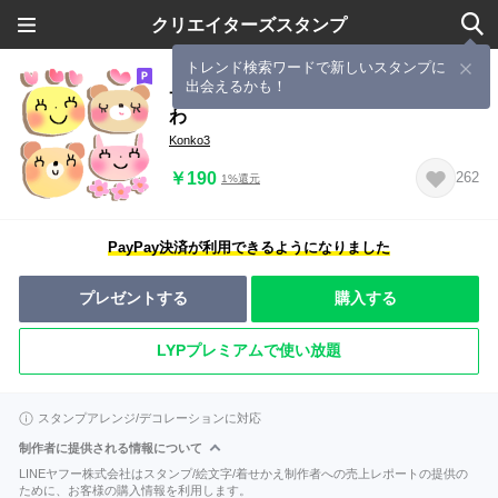
クリエイターズスタンプ
トレンド検索ワードで新しいスタンプに
出会えるかも！
サクっと送れる＊省スペース＊ゆるふ
わ
Konko3
￥190
262
1%還元
PayPay決済が利用できるようになりました
プレゼントする
購入する
LYPプレミアムで使い放題
スタンプアレンジ/デコレーションに対応
制作者に提供される情報について
LINEヤフー株式会社はスタンプ/絵文字/着せかえ制作者への売上レポートの提供の
ために、お客様の購入情報を利用します。