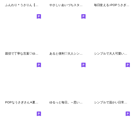
ふんわり＊うさりん【あいさつ編】
やさしいあいづちスタンプ
毎日使える♪POPうさぎのあいさつ
親切で丁寧な言葉♡ゆるねこ
あると便利♡大人シンプルスタンプ
シンプルで大人可愛い❤️スタンプ
POPなうさぎさん✳︎夏のスタンプ✳︎暑いね
ゆるっと毎日。～思いやり日常会話～
シンプルで温かい日常スタンプ