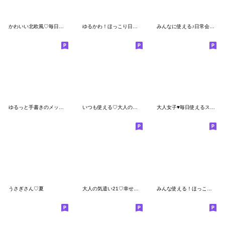
かわいい北欧風♡毎日使える日常敬語
ゆるかわ！ほっこり日常スタンプ 1
みんなに使える♪日常会話スタンプ
ゆるっと手書きのメッセージスタンプ
いつも使える♡大人の親しみやすいスタンプ
大人女子♥毎日使えるスタンプ
うさぎさん♡夏
大人の気遣い21♡幸せ日常
みんな使える！ほっこりスタンプ