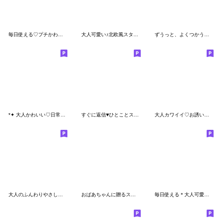
毎日使える♡プチかわほっこりガール
大人可愛い♪北欧風スタンプ
ずうっと、よくつかうことば。
*✦ 大人かわいい♡日常ことば •.*
すぐに返信♥ひとことスタンプ
大人カワイイ♡お誘いスタンプ
大人のふんわりやさしいことば
おばあちゃんに贈るスタンプ 2
毎日使える＊大人可愛い日常スタンプ