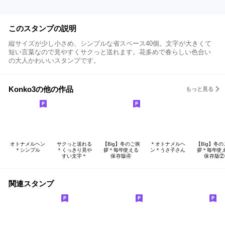
このスタンプの説明
縦サイズが少し小さめ、シンプルな省スペース40個。文字が大きくて
短い言葉なので見やすくサクっと送れます。花多めで春らしい色合い
の大人かわいいスタンプです。
Konko3の他の作品
もっと見る
オトナメルヘン
サクっと送れる
【Big】冬のご挨
＊オトナメルヘ
【Big】冬の
＊シンプル
＊くっきり見や
拶＊毎年使える
ン＊うさ子さん
拶＊毎年使
すい文字＊
保存版④
保存版②
関連スタンプ