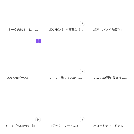
【トークの始まりに】ゆるカワ♪スヌーピー
ポケモン！×可哀想に！ ムチっとスタンプ
絵本「パンどろぼう」
ちいかわ(ピース)
ぐりぐり動く！おかしなポケモンスタンプ
アニメ25周年!使えるONE PIECEスタンプ
アニメ『ちいかわ』動くLINEスタンプ vol.2
コダック、ノーてんきに悩み中！
ハローキティ ギャルバイブス♡