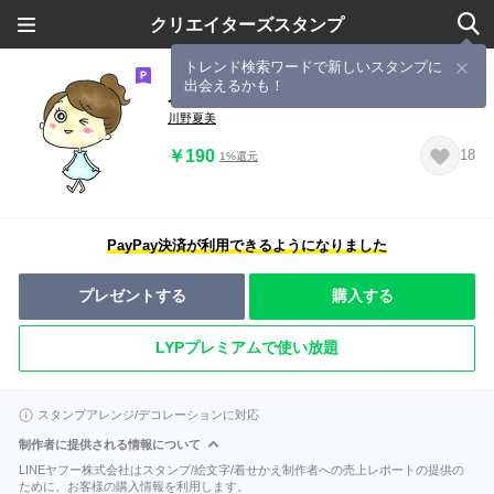
クリエイターズスタンプ
トレンド検索ワードで新しいスタンプに
出会えるかも！
川野夏美ラインスタンプ
川野夏美
￥190
18
1%還元
PayPay決済が利用できるようになりました
プレゼントする
購入する
LYPプレミアムで使い放題
スタンプアレンジ/デコレーションに対応
制作者に提供される情報について
LINEヤフー株式会社はスタンプ/絵文字/着せかえ制作者への売上レポートの提供の
ために、お客様の購入情報を利用します。