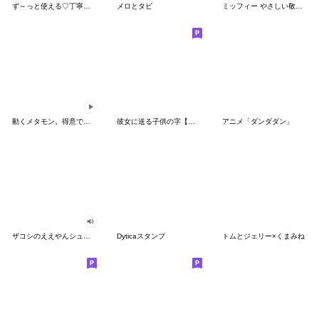
ず～っと使える♡丁寧な敬語お辞儀スタンプ
メロとタビ
ミッフィー やさしい敬語スタンプ
動くメタモン。得意でも苦手でもへんしん！
彼女に送る子供の字【カップル・彼氏】
アニメ「ダンダダン」
ザコシのええやんシューシュースタンプ
Dyticaスタンプ
トムとジェリー×くまみね