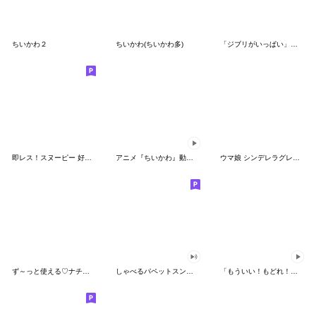
ちいかわ２
ちいかわ(ちいかわ多)
「ジブリがいっぱい」スタンプ
即レス！スヌーピー 好印象な長文スタンプ
アニメ『ちいかわ』動くLINEスタンプ vol.1
ウマ娘 シンデレラグレイ かんたんオグリ
ず～っと使える♡ナチュラルガール
しゃべるパペットスンスン（HAPPY）
「もういい！もどれ！ピカチュウ！」