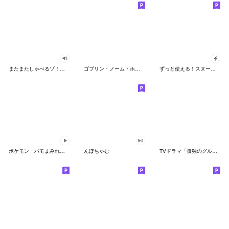
またまたしゃべるゾ！クレヨンしんちゃん
ゴブリン・ノーム・ホーン
ずっと使える！スヌーピーのグリーティング
ポケモン パモまみれスタンプ
んぽちゃむ
TVドラマ「孤独のグルメ」