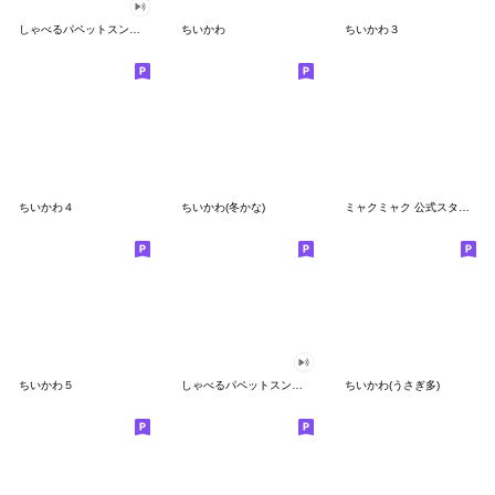
しゃべるパペットスンスン
ちいかわ
ちいかわ３
ちいかわ４
ちいかわ(冬かな)
ミャクミャク 公式スタンプ第２弾
ちいかわ５
しゃべるパペットスンスン（GOOD）
ちいかわ(うさぎ多)