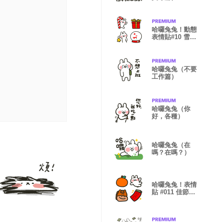
哈囉兔兔！動態
表情貼#10 雪花
聖誕
哈囉兔兔（不要
工作篇）
哈囉兔兔（你
好，各種）
哈囉兔兔（在
嗎？在嗎？）
哈囉兔兔！表情
貼 #011 佳節祝
賀