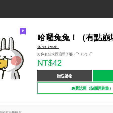
哈囉兔兔！（有點崩
曾小咩（zmei）
好像有些東西崩壞了耶？¯\_(ツ)_/¯
NT$42
贈送禮物
免費試用（貼圖用到飽）
/裝飾專用圖案