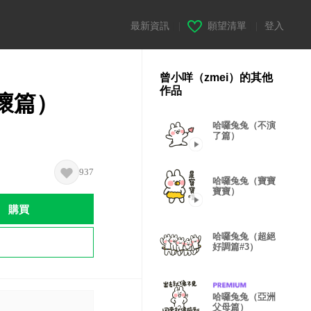
最新資訊
|
願望清單
|
登入
曾小咩（zmei）的其他
作品
壞篇）
哈囉兔兔（不演
了篇）
937
哈囉兔兔（寶寶
寶寶）
購買
哈囉兔兔（超絕
好調篇#3）
哈囉兔兔（亞洲
父母篇）