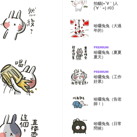
拍貓(=´∀｀)人
(´∀｀=) #03
哈囉兔兔（大過
年的）
哈囉兔兔（夏夏
夏天）
哈囉兔兔（工作
好累）
哈囉兔兔（告老
師！）
哈囉兔兔（日常
問候）