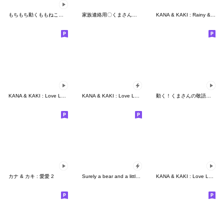
もちもち動くももねこちゃん17
家族連絡用〇くまさんのスタンプ
KANA & KAKI : Rainy & Summer Seasons -EN
KANA & KAKI : Love Love 8 - TH
KANA & KAKI : Love Love 11
動く！くまさんの敬語スタンプ
カナ & カキ : 愛愛 2
Surely a bear and a little rabbit
KANA & KAKI : Love Love 12