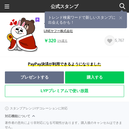
公式スタンプ
トレンド検索ワードで新しいスタンプに
出会えるかも！
ブラウン＆コニー 冬のほっこりデート
LINEヤフー株式会社
￥320
5,767
1%還元
PayPay決済が利用できるようになりました
プレゼントする
購入する
LYPプレミアムで使い放題
スタンプアレンジ/デコレーションに対応
対応機能について
著作者の意向により非対応になる可能性があります。購入後のキャンセルはできま
せん。