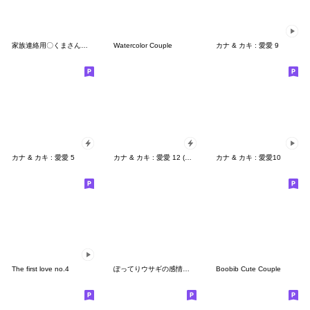
家族連絡用〇くまさんのスタンプ３
Watercolor Couple
カナ & カキ : 愛愛 9
カナ & カキ : 愛愛 5
カナ & カキ : 愛愛 12 (ポップアップ)
カナ & カキ : 愛愛10
The first love no.4
ぽってりウサギの感情を伝えるスタンプ
Boobib Cute Couple