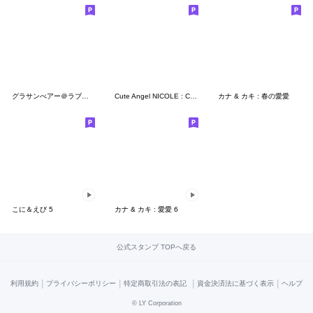
グラサンべアー＠ラブラブBスタンプ
Cute Angel NICOLE : Cute Big Words
カナ & カキ : 春の愛愛
こに＆えび 5
カナ & カキ : 愛愛 6
公式スタンプ TOPへ戻る
|
|
|
|
利用規約
プライバシーポリシー
特定商取引法の表記
資金決済法に基づく表示
ヘルプ
©
LY Corporation