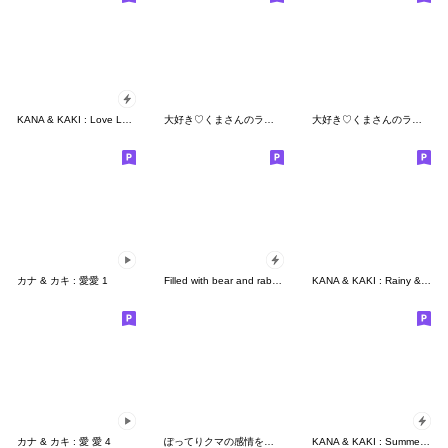
KANA & KAKI : Love Love 3
大好き♡くまさんのラブスタンプ
大好き♡くまさんのラブスタンプ２
カナ & カキ : 愛愛 1
Filled with bear and rabbit hearts
KANA & KAKI : Rainy & Summer 2 (EN)
カナ & カキ : 愛 愛 4
ぽってりクマの感情を伝えるスタンプ
KANA & KAKI : Summer (EN)