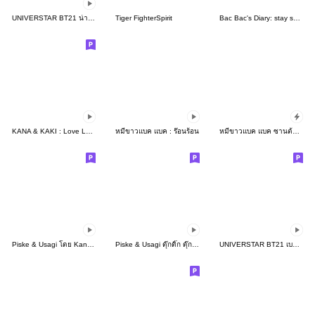
UNIVERSTAR BT21 น่ารักจนใครๆ ก็เลิฟ
Tiger FighterSpirit
Bac Bac's Diary: stay safe everyone
KANA & KAKI : Love Love - JP
หมีขาวแบค แบค : ร๊อนร้อน
หมีขาวแบค แบค ซานต้ามาแล้ว!
Piske & Usagi โดย Kanahei ดุ๊กดิ๊กน่ารัก
Piske & Usagi ดุ๊กดิ๊ก ดุ๊กดิ๊ก
UNIVERSTAR BT21 เบบี้งุ้งงิ้ง