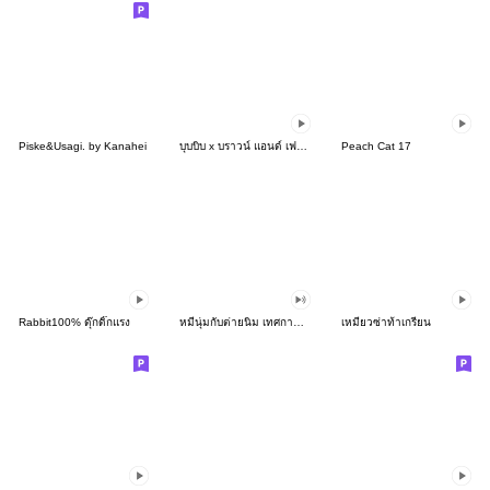
Piske&Usagi. by Kanahei
บุบบิบ x บราวน์ แอนด์ เฟรนด์
Peach Cat 17
Rabbit100% ดุ๊กดิ๊กแรง
หมีนุ่มกับต่ายนิ่ม เทศกาลแห่งความสุข
เหมียวซ่าท้าเกรียน