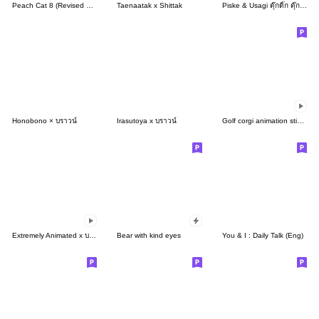
Peach Cat 8 (Revised Version)
Taenaatak x Shittak
Piske & Usagi ดุ๊กดิ๊ก ดุ๊กดิ๊ก 4
Honobono × บราวน์
Irasutoya x บราวน์
Golf corgi animation stickers
Extremely Animated x บราวน์
Bear with kind eyes
You & I : Daily Talk (Eng)