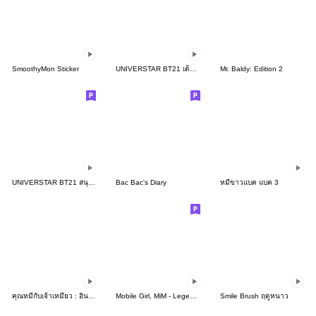
SmoothyMon Sticker
UNIVERSTAR BT21 เด็กน้อยแสนซน
Mr. Baldy: Edition 2
UNIVERSTAR BT21 สนุกรับซัมเมอร์
Bac Bac's Diary
หมีขาวแบค แบค 3
คุณหมีกับเจ้าเหมียว : อินเลิฟ
Mobile Girl, MiM - Legend - v2
Smile Brush ฤดูหนาว