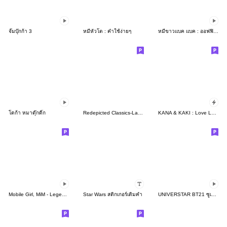
จั๊มบุ๊กก้า 3
หมีหัวโต : คำใช้ง่ายๆ
หมีขาวแบค แบค : ออฟฟิศที่รัก
โดก้า หมาดุ๊กดิ๊ก
Redepicted Classics-Labito's Wonderland
KANA & KAKI : Love Love 5
Mobile Girl, MiM - Legend - v1
Star Wars สติกเกอร์เติมคำ
UNIVERSTAR BT21 ซูเปอร์ไฮเปอร์