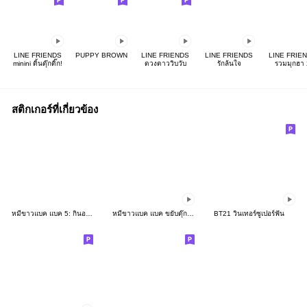
LINE FRIENDS
PUPPY BROWN
LINE FRIENDS
LINE FRIENDS
LINE FRIE
minini ดิ้นดุ๊กดิ๊ก!
ดวงดาววิบวับ
รักล้นใจ
รวมมุกฮา 
สติกเกอร์ที่เกี่ยวข้อง
หมีขาวแบค แบค 5: กินอะไรดี?
หมีขาวแบค แบค ขยับดุ๊กดิ๊ก
BT21 วินเทอร์ซูเปอร์ฟัน