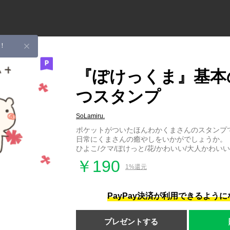
！
『ぽけっくま』基本
つスタンプ
SoLamiru.
ポケットがついたほんわかくまさんのスタンプ
日常にくまさんの癒やしをいかがでしょうか。
ひよこ/クマ/ぽけっと/花/かわいい/大人かわいい
￥190
1%還元
PayPay決済が利用できるよう
プレゼントする