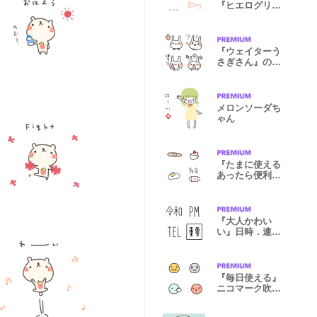
『ヒエログリフ
文字』
『ウェイターう
さぎさん』の絵
文字
メロンソーダち
ゃん
『たまに使える
あったら便利』
北欧風絵文字
『大人かわい
い』日時．連
絡．お誘い絵文
字
『毎日使える』
ニコマーク吹き
出し絵文字②