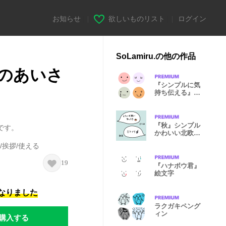
お知らせ
|
欲しいものリスト
|
ログイン
SoLamiru.の他の作品
のあいさ
『シンプルに気
持ち伝える』北
欧風顔文字
『秋』シンプル
です。
かわいい北欧風
敬語スタンプ
/挨拶/使える
19
『ハナボウ君』
絵文字
になりました
ラクガキペング
ィン
購入する