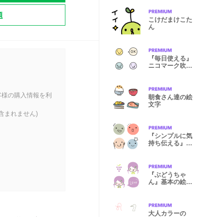
題
こけだまけこた
ん
『毎日使える』
ニコマーク吹き
出し絵文字
客様の購入情報を利
朝食さん達の絵
文字
含まれません)
『シンプルに気
持ち伝える』北
欧風顔文字②
『ぶどうちゃ
ん』基本の絵文
字。
大人カラーの