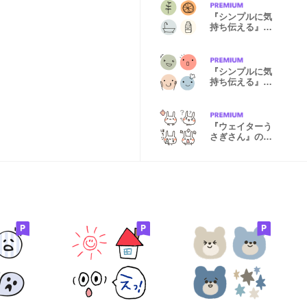
『シンプルに気
持ち伝える』北
欧風絵文字②
『シンプルに気
持ち伝える』北
欧風顔文字②
『ウェイターう
さぎさん』の絵
文字