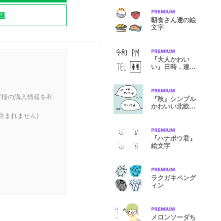
題
朝食さん達の絵
文字
『大人かわい
い』日時．連
絡．お誘い絵文
字
客様の購入情報を利
『秋』シンプル
かわいい北欧風
敬語スタンプ
含まれません)
『ハナボウ君』
絵文字
ラクガキペング
ィン
メロンソーダち