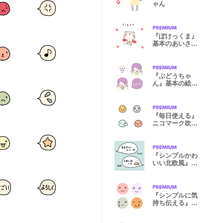
ゃん
『ぽけっくま』
基本のあいさつ
スタンプ
『ぶどうちゃ
ん』基本の絵文
字。
『毎日使える』
ニコマーク吹き
出し絵文字②
『シンプルかわ
いい北欧風』敬
語スタンプ②
『シンプルに気
持ち伝える』北
欧風顔文字