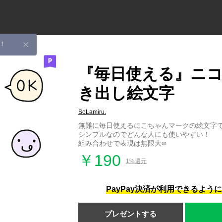
！
『毎日使える』ニ
き出し絵文字
SoLamiru.
無難に毎日使えるにこちゃんマークの絵文字
シンプルなのでどんな人にも使いやすい！
組み合わせで表現は無限大∞
￥190
1%還元
PayPay決済が利用できるよう
プレゼントする