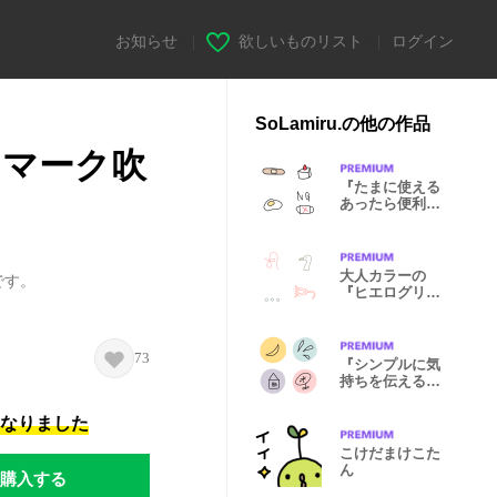
お知らせ
|
欲しいものリスト
|
ログイン
SoLamiru.の他の作品
コマーク吹
『たまに使える
あったら便利』
北欧風絵文字
大人カラーの
です。
『ヒエログリフ
文字』
73
『シンプルに気
持ちを伝える』
北欧風絵文字
になりました
こけだまけこた
ん
購入する