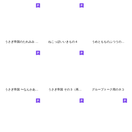
うさぎ帝国のたれみみ 日常スタンプ
ねこっぽいいきもの４
うめともものふつうの暮らし 6
うさぎ帝国 〜なんかあげる〜
うさぎ帝国 その３（再販）
グループトーク用のネコ