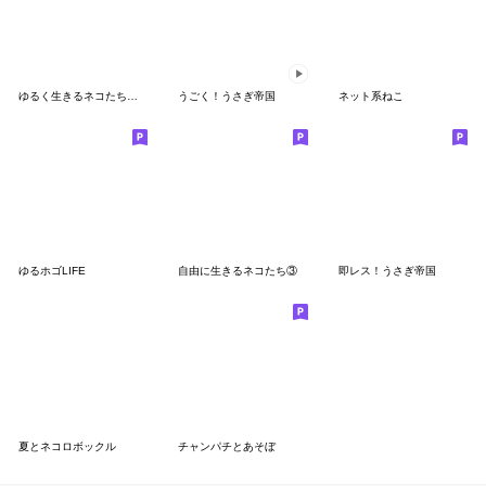
ゆるく生きるネコたち【省スペース】
うごく！うさぎ帝国
ネット系ねこ
ゆるホゴLIFE
自由に生きるネコたち③
即レス！うさぎ帝国
夏とネコロボックル
チャンパチとあそぼ