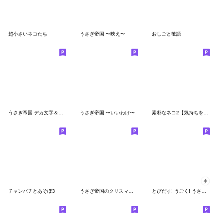
超小さいネコたち
うさぎ帝国 〜映え〜
おしごと敬語
うさぎ帝国 デカ文字＆日常スタンプ
うさぎ帝国 〜いいわけ〜
素朴なネコ2【気持ちを伝える】
チャンパチとあそぼ3
うさぎ帝国のクリスマス（再販）
とびだす! うごく! うさぎ帝国のクリスマス