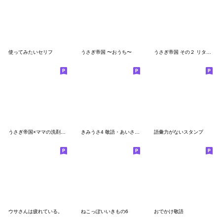
使ってみたいセリフ
うさぎ帝国 〜おうち〜
うさぎ帝国 その２ リターンズ
うさぎ帝国×ママの洗剤工房
きみうさ4 敬語・あいさつスタンプ
語彙力がないスタンプ
ウサさんは疲れている。
ねこっぽいいきもの6
おでかけ敬語