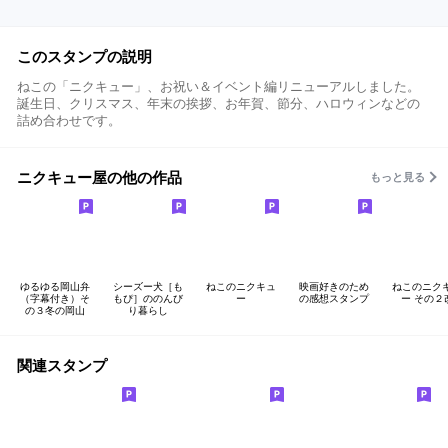
このスタンプの説明
ねこの「ニクキュー」、お祝い＆イベント編リニューアルしました。
誕生日、クリスマス、年末の挨拶、お年賀、節分、ハロウィンなどの
詰め合わせです。
ニクキュー屋の他の作品
もっと見る
ゆるゆる岡山弁
シーズー犬［も
ねこのニクキュ
映画好きのため
ねこのニク
（字幕付き）そ
もぴ］ののんび
ー
の感想スタンプ
ー その２
の３冬の岡山
り暮らし
関連スタンプ