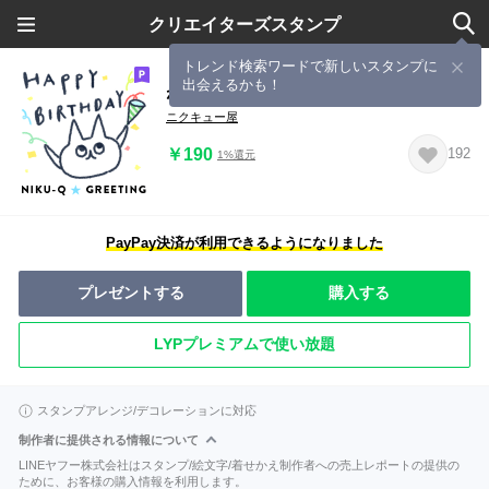
クリエイターズスタンプ
トレンド検索ワードで新しいスタンプに
出会えるかも！
ねこのニクキュー、お祝いと年中行事
ニクキュー屋
￥190
192
1%還元
PayPay決済が利用できるようになりました
プレゼントする
購入する
LYPプレミアムで使い放題
スタンプアレンジ/デコレーションに対応
制作者に提供される情報について
LINEヤフー株式会社はスタンプ/絵文字/着せかえ制作者への売上レポートの提供の
ために、お客様の購入情報を利用します。