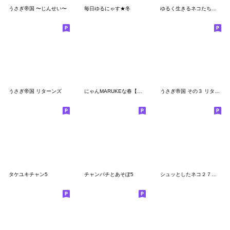
うさぎ帝国 〜じんせい〜
毎日ゆるにゃす★冬
ゆるく生きるネコたち⑥【省スペース】
うさぎ帝国 リターンズ
にゃんMARUKEな春【仲良し】
うさぎ帝国 その３ リターンズ
タケユキチャン5
チャンパチとあそぼ5
シュッとしたネコ２７ 即レス・省スペース