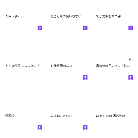
きみうさ2
ねこたちの使いやすいかもしれないスタンプ
でか文字とネコ④
うさぎ帝国 BIGスタンプ
お仕事用のネコ
家族連絡用のネコ【動く】
猫図鑑。
みけねこけいご
ゆるくま68 家族連絡