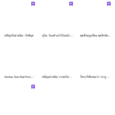
หมีนุ่มกับต่ายนิ่ม : รักที่ฉุด
หูโต: วันๆทำอะไรในหน้าร้อน
พุดดิ้งหนูเกรียน ชุดจิกกัด 2024 by Ayumi
Honkai: Star Rail Pom-Pom Gallery Set 28
หมีนุ่มต่ายนิ่ม วาเลนไทน์2026 คอลเลคชั่น
ใครๆ ก็เรียกผมว่า "อาบู ชิคเก้น ควอง"