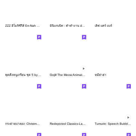
ZZZ อิโมจิซีรีส์ En-Nah Stroll เซ็ตที่ 1
มินิแรบบิท : คำทำงาน อ่านง่ายครับ
เลิฟ แคร์ แบร์
พุดดิ้งหนูเกรียน ชุด 5 by Ayumi
Gojill The Meow Animated V.7
หมีฮ่าฮ่า
กระต่ายบาลอง: Christmas&New Year
Redepicted Classics-Labito's Wonderland
Tumurin: Speech Bubble (English ver)