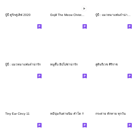
บู้บี้ คู่รักคู่เลิฟ 2020
Gojill The Meow Christmas & New Year
บู้บี้ : แมวหมาแฟนจ๋าน่ารัก 2
บู้บี้ : แมวหมาแฟนจ๋าน่ารัก
หมูดึ้บ ฮิปโปซ่าน่ารัก
สูตินรีเวช ศิริราช
Tiny Ear Cincy 11
หมีนุ่มกับต่ายนิ่ม คำโต !!
กระต่าย ทักทาย ทุกวัน