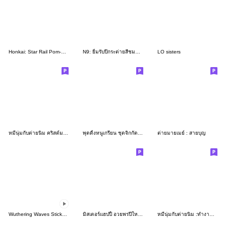
Honkai: Star Rail Pom-Pom Gallery Set 27
N9: ยิ้มรับปีกระต่ายสีชมพู จ้า
LO sisters
หมีนุ่มกับต่ายนิ่ม คริสต์มาส คอลเลคชั่น
พุดดิ้งหนูเกรียน ชุดจิกกัด 2023 by Ayumi
ต่ายมายเมย์ : สายบุญ
Wuthering Waves Sticker Set Vol.13
มิสเตอร์แฮปปี้ อวยพรปีใหม่และเทศกาลต่างๆ
หมีนุ่มกับต่ายนิ่ม :ทำงานกันจ้า