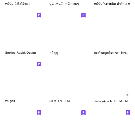
หมีนุ่ม ยังไงก็ร้ากกก
มูน แพนด้า หน้ากลมๆ
หมีนุ่มกับต่ายนิ่ม คำโต 2 !!
Spoiled Rabbit Outing
หมีมูมู
พุดดิ้งหนูเกรียน ชุด วันๆทำอะไร 2026
หมีลูคัส
NAMTAN FILM
Jersey-kun Is Too Much!