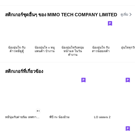
สติกเกอร์ชุดอื่นๆ ของ MIMO TECH COMPANY LIMITED
ดูเพิ่ม
น้องอุ่นใจ กับ
น้องอุ่นใจ x หมู
น้องอุ่นใจกับหนุ่ม
น้องอุ่นใจ กับ
อุ่นใจทุกวั
ต้าวหมีดูดู้
แพนด้า บ้างาน
หน้ามล ในวัน
สาวน้อยเจด้า
ทำงาน
สติกเกอร์ที่เกี่ยวข้อง
หมีนุ่มกับต่ายนิ่ม เทศกาลแห่งความสุข
พี่บี๋ กะ น้องอ้วม
LO sisters 2