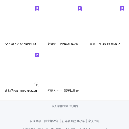
Soft and cute chick(Put it on the photo)
史迪奇（Happy&Lovely）
鼠鼠生風-菜頭軍團vol.2
會動的♪Sumikko Gurashi
柯基犬卡卡 - 跟著貼圖去旅行特輯 ♪
個人原創貼圖 主頁面
|
|
|
服務條款
隱私權政策
行銷資料提供政策
常見問題