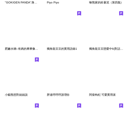
"GOKIGEN PANDA"身體抱恙 台灣版
Piyo Piyo
咻熊家的鈴薯泥（第四集)
肥嫩水獺–有媽的摩摩像個寶
獨角龍豆豆的實用語錄1
獨角龍豆豆戀愛中6(對話框版)
小貓熊想對姐姐說
胖達哼哼哼誰理你
阿柴枸杞 可愛實用派