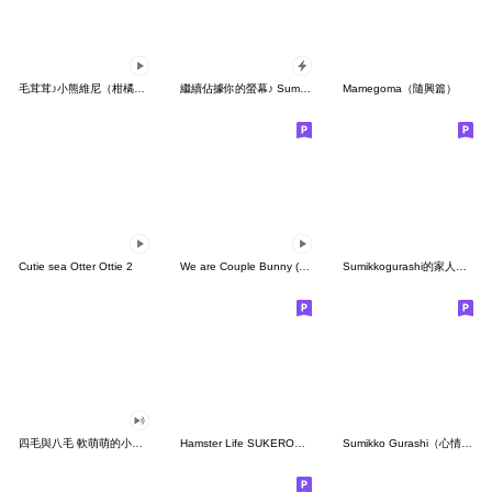
毛茸茸♪小熊維尼（柑橘篇）
繼續佔據你的螢幕♪ Sumikkogurashi
Mamegoma（隨興篇）
Cutie sea Otter Ottie 2
We are Couple Bunny (Shuya ver.)
Sumikkogurashi的家人聊天貼圖3
四毛與八毛 軟萌萌的小日常13
Hamster Life SUKEROKU and JIRO
Sumikko Gurashi（心情多變篇）