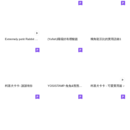
Extremely petit Rabbit & bear[Heart]
(Yufish)職場好有禮貌篇
獨角龍豆比的實用語錄1
柯基犬卡卡- 謝謝有你
YOSISTAMP-兔兔&熊熊100%(打招呼篇)
柯基犬卡卡 - 可愛實用篇 ♪