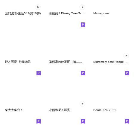
法鬥皮古-生活543(第10彈)
會動的！Disney TsumTsum（慵懶可愛篇）
Mamegoma
胖才可愛- 歡樂肉呆
咻熊家的鈴薯泥（第二集）
Extremely petit Rabbit & Marshmallow
柴犬大集合！
小熊維尼＆羅賓
Bear100% 2021