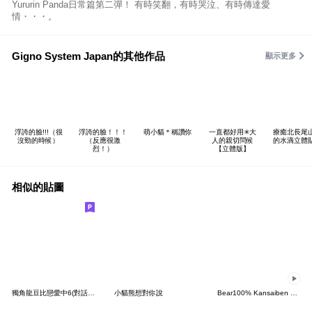
Yururin Panda日常篇第二彈！ 有時笑翻，有時哭泣、有時傳達愛
情・・・。
Gigno System Japan的其他作品
顯示更多
浮誇的臉!!!（很
浮誇的臉！！！
萌小貓＊稱讚你
一直都好用✳大
療癒北長尾
沒勁的時候）
（反應很激
人的親切問候
的水滴立體
烈！）
【立體版】
相似的貼圖
獨角龍豆比戀愛中6(對話框版)
小貓熊想對你說
Bear100% Kansaiben animation 2026