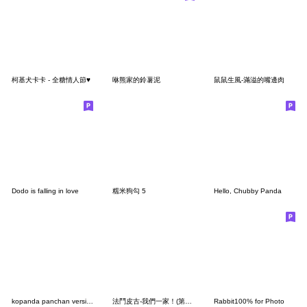
柯基犬卡卡 - 全糖情人節♥
咻熊家的鈴薯泥
鼠鼠生風-滿溢的嘴邊肉
Dodo is falling in love
糯米狗勾 5
Hello, Chubby Panda
kopanda panchan version.1
法鬥皮古-我們一家！(第46彈)
Rabbit100% for Photo