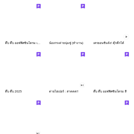
ดึ๊บ ดึ๊บ ออฟฟิศซินโดรม เก้า
น้องกระต่ายนุ่มฟู (ทำงาน)
เครยอนชินจัง! ดุ๊กดิ๊กได้
ดึ๊บ ดึ๊บ 2025
ต่ายไฮเปอร์ : สาดดด!!
ดึ๊บ ดึ๊บ ออฟฟิศซินโดรม สี่