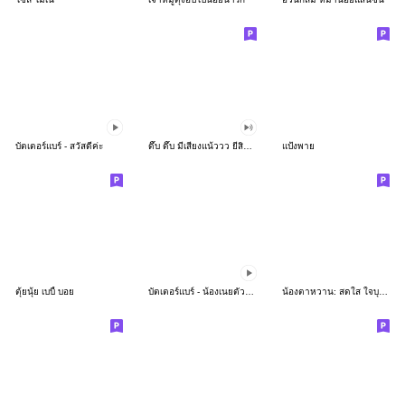
บัตเตอร์แบร์ - สวัสดีค่ะ
ดึ๊บ ดึ๊บ มีเสียงแน้ววว ยี่สิบห้า
แป้งพาย
ตุ้ยนุ้ย เบบี้ บอย
บัตเตอร์แบร์ - น้องเนยตัวตึง พุงเต่ง
น้องตาหวาน: สดใส ใจบุญ (สีพาสเทล)