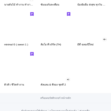
นายต้นไม้ ทำงาน ทำงาน ทำงาน!!!
ซัมเมอร์และเพื่อน
น้องยิมยิ้ม ส่งสุข ทุกวัน CutePastel THA
minimal G ( sweet 1 )
ส้มโอ คิ้วเกิร์ล (TH)
มีดี้ ฉลองปีใหม่
ดิวดิว ชีวิตทำงาน
คัลแลน & พี่จอง ชุดที่ 2
ครีเอเตอร์สติกเกอร์ หน้าหลัก
|
|
ข้อกำหนดการใช้บริการ
นโยบายความเป็นส่วนตัว
ช่วยเหลือ