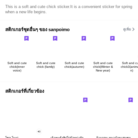
This is a soft and cute chick sticker.It is a convenient sticker for spring
when a new life begins.
สติกเกอร์ชุดอื่นๆ ของ sanpoimo
ดูเพิ่ม
Soft and cute
Soft and cute
Soft and cute
Soft and cute
Soft and c
chick(inner
chick (family)
chick(autumn)
chick(Winter &
chick3(anim
voice)
New year)
n)
สติกเกอร์ที่เกี่ยวข้อง
โซล โมเน่
เจ้าหมูดุ้งฮิปโปน้อยน่ารัก
อ้วนกลม หมาน้อยแสนซน