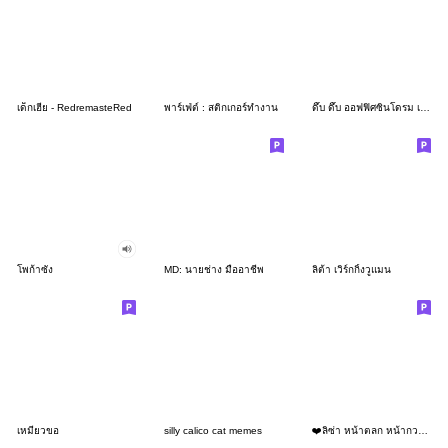
เด็กเฮีย - RedremasteRed
พาร์เฟ่ต์ : สติกเกอร์ทำงาน
ดึ๊บ ดึ๊บ ออฟฟิศซินโดรม เจ็ด
โพก้าซัง
MD: นายช่าง มืออาชีพ
ลิต้า เวิร์กกิ้งวูแมน
เหมียวขอ
silly calico cat memes
❤️ลิซ่า หน้าตลก หน้ากวน!❤️