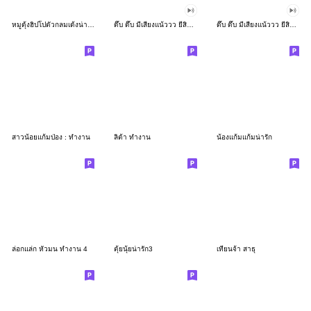
หมูดุ้งฮิปโปตัวกลมเด้งน่ารัก
ดึ๊บ ดึ๊บ มีเสียงแน้ววว ยี่สิบเจ็ด
ดึ๊บ ดึ๊บ มีเสียงแน้ววว ยี่สิบหก
สาวน้อยแก้มป่อง : ทำงาน
ลิต้า ทำงาน
น้องแก้มแก้มน่ารัก
ล่อกแล่ก หัวมน ทำงาน 4
ตุ้ยนุ้ยน่ารัก3
เทียนจ้า สาธุ