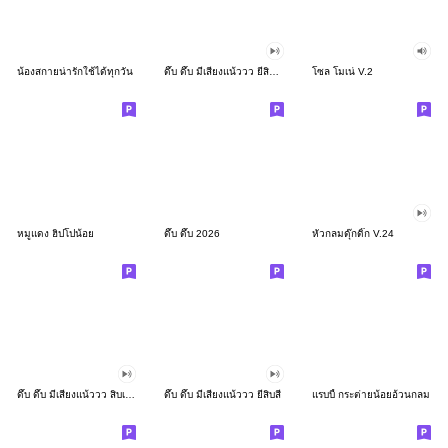
น้องสกายน่ารักใช้ได้ทุกวัน
ดึ๊บ ดึ๊บ มีเสียงแน้ววว ยี่สิบสอง
โซล โมเน่ V.2
หมูแดง ฮิปโปน้อย
ดึ๊บ ดึ๊บ 2026
หัวกลมดุ๊กดิ๊ก V.24
ดึ๊บ ดึ๊บ มีเสียงแน้ววว สิบเก้า
ดึ๊บ ดึ๊บ มีเสียงแน้ววว ยี่สิบสี่
แรบบี้ กระต่ายน้อยอ้วนกลม