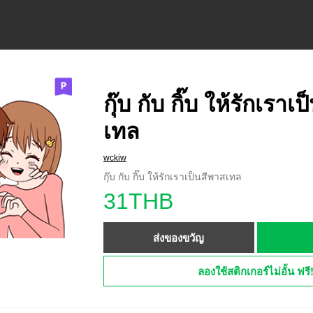
กุ๊บ กับ กิ๊บ ให้รักเราเ
เทล
wckiw
กุ๊บ กับ กิ๊บ ให้รักเราเป็นสีพาสเทล
31THB
ส่งของขวัญ
ลองใช้สติกเกอร์ไม่อั้น ฟรี