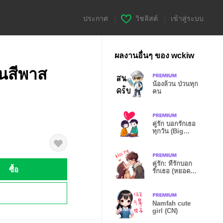
ประกาศ
|
วิชลิสต์
|
เข้าสู่ระบบ
ผลงานอื่นๆ ของ wckiw
ป็นสีพาส
น้องล้วน ป่วนทุก
คน
คู่รัก บอกรักเธอ
ทุกวัน (Big
sticker)
คู่รัก: ที่รักบอก
ซื้อ
รักเธอ (หยอด
ทุกวัน)
!
Namfah cute
girl (CN)