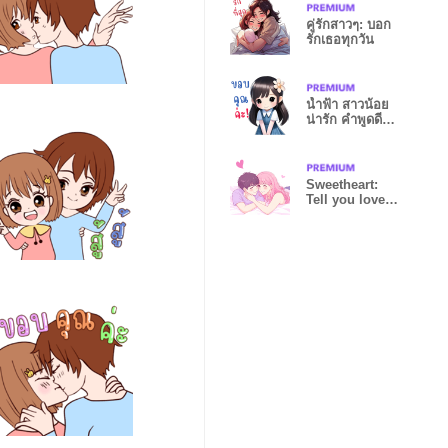
คู่รักสาวๆ: บอก
รักเธอทุกวัน
น้ำฟ้า สาวน้อย
น่ารัก คำพูดดีๆ
มีทุกวัน
Sweetheart:
Tell you love
B(Always) WW