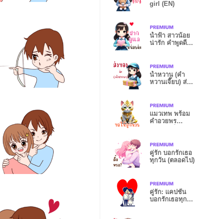
girl (EN)
น้ำฟ้า สาวน้อย
น่ารัก คำพูดดีๆ
มีทุกวัน 2
น้ำหวาน (คำ
หวานเจี๊ยบ) ส่ง
ของ เค้าฝากมา
แมวเทพ พร้อม
คำอวยพร
ต้อนรับปีใหม่ทุก
วัน
คู่รัก บอกรักเธอ
ทุกวัน (ตลอดไป)
คู่รัก: แคปชั่น
บอกรักเธอทุกๆ
วัน2