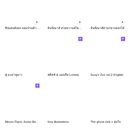
ชิปแอนด์เดล จอมป่วนตัวจิ๋ว
มินนี่เมาส์ สวยหวานสไตล์สาวน้อย
มินนี่เมาส์ท่ามกลางดอกไม้
ฟู มะม๋าหูยาว
สติทช์ & แองเจิ้ล Lommy
Suzy's Zoo vol.2 English
Mezzo Piano Junior Berrie's Sticker
foxy illustrations
The ghost club x อุ่นใจ