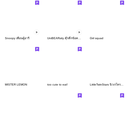
Snoopy เพื่อนผู้อารี
UniBEARsity ดุ๊กดิ๊กข้อความบิ๊กมาก
Girl squad
MISTER LEMON
too cute to eat!
LittleTwinStars นิวเรโทร ตอบสะดวกทันใจ