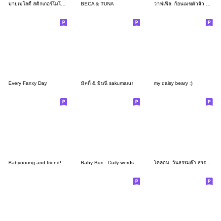
มายเมโลดี้ สติกเกอร์โมโนโทนสำหรับทุกวัน♪
BECA & TUNA
วาฟเฟิล: ก้อนเมฆตัวจิ๋ว กับหัวใจดวงโต
Every Fanxy Day
มิคกี้ & มินนี่ sakumaru♪
my daisy beary :)
Babyooung and friend!
Baby Bun : Daily words
โคลอน: วันธรรมด๊า ธรรมดา