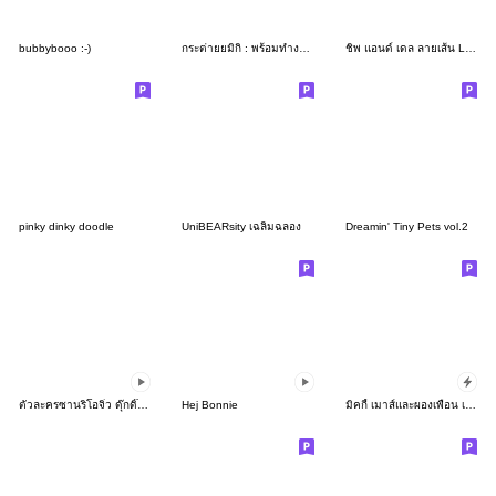
bubbybooo :-)
กระต่ายยมิกิ : พร้อมทำงานแล้วค่า
ชิพ แอนด์ เดล ลายเส้น Lommy♪
pinky dinky doodle
UniBEARsity เฉลิมฉลอง
Dreamin' Tiny Pets vol.2
ตัวละครซานริโอจิ๋ว ดุ๊กดิ๊กได้!
Hej Bonnie
มิคกี้ เมาส์และผองเพื่อน เรโทรคริสต์มาส