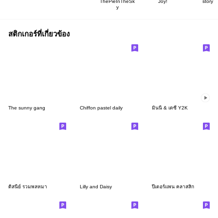
ThePieInTheSk
Joy!
story
y
สติกเกอร์ที่เกี่ยวข้อง
The sunny gang
Chiffon pastel daily
มินนี่ & เดซี่ Y2K
ดิสนีย์ รวมพลหมา
Lilly and Daisy
ปีเตอร์แพน คลาสสิก