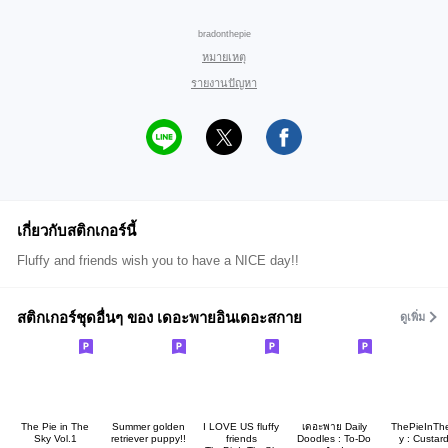
bradonthepie
หมายเหตุ
รายงานปัญหา
เกี่ยวกับสติกเกอร์นี้
Fluffy and friends wish you to have a NICE day!!
สติกเกอร์ชุดอื่นๆ ของ เดอะพายอินเดอะสกาย
ดูเพิ่ม
The Pie in The
Summer golden
I LOVE US fluffy
เดอะพาย Daily
ThePieInTh
Sky Vol.1
retriever puppy!!
friends
Doodles : To-Do
y : Custard