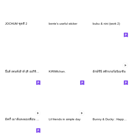
JOCHUM ชุดที่ 2
berrie's useful sticker
bubu & nini (work 2)
บี๊บส์ เพนท์เฮ้าส์ (ดิ ออริจินัล)
KIRIMIchan.
ยักษ์จีนี่ สติกเกอร์อนิเมชัน
มิคกี้ เมาส์และผองเพื่อน ดีไซน์เรโทร
Lil friends in simple day
Bunny & Ducky : Happy Working Day 2