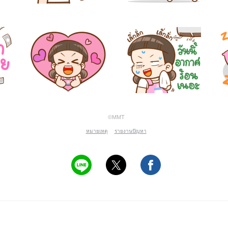
©MMT
หมายเหตุ
รายงานปัญหา