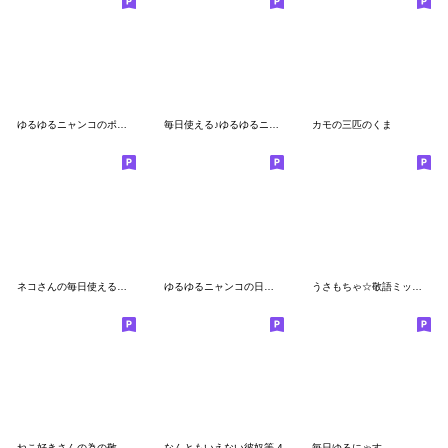
ゆるゆるニャンコのポジティブ言葉
毎日使える♪ゆるゆるニャンコ
カモの三匹のくま
ネコさんの毎日使える敬語
ゆるゆるニャンコの日常スタンプ♪でか文字
うさもちゃ☆敬語ミックス
ねこ好きさんの為の敬語スタンプ【２】
なんともいえない彼奴等 4
毎日ゆるにゃす