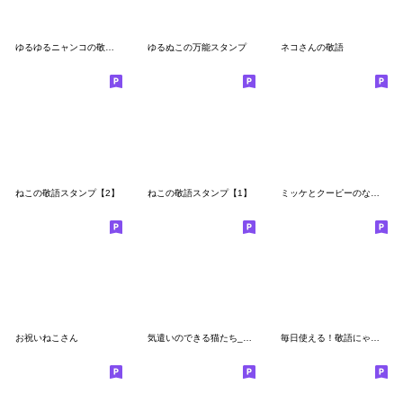
ゆるゆるニャンコの敬語メッセージ3
ゆるぬこの万能スタンプ
ネコさんの敬語
ねこの敬語スタンプ【2】
ねこの敬語スタンプ【1】
ミッケとクーピーのなかよしペアスタンプ
お祝いねこさん
気遣いのできる猫たち_マヌルとスナネコ
毎日使える！敬語にゃんず