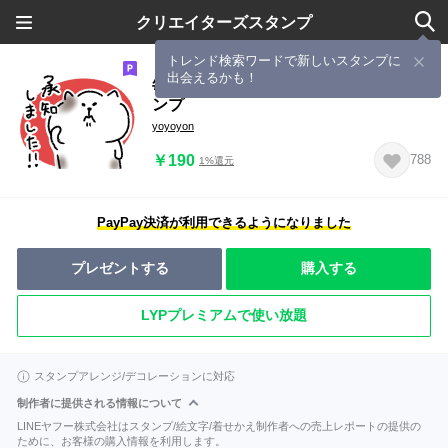
クリエイターズスタンプ
トレンド検索ワードで新しいスタンプに
出会えるかも！
毎日ほどよく使えるねこのすけのスタ
ンプ
yoyoyon
￥190
788
1%還元
PayPay決済が利用できるようになりました
プレゼントする
購入する
LYPプレミアムで使い放題
スタンプアレンジ/デコレーションに対応
制作者に提供される情報について
LINEヤフー株式会社はスタンプ/絵文字/着せかえ制作者への売上レポートの提供の
ために、お客様の購入情報を利用します。