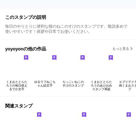
このスタンプの説明
毎日のやりとりに便利な猫のねこのすけのスタンプです。敬語多めで
使いやすいです！挨拶や日常でお使いください。
yoyoyonの他の作品
もっと見る
くまおととらた
ゆるラフねこち
ちっこいねこの
くまおととらた
エブリデイ
ろうの毎日使え
ゃん絵文字
すけのスタンプ
ろうのあけおめ
病くまおス
るでか文字
スタンプ再販
プ
関連スタンプ