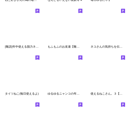
[敬語]年中使える脱力ネコさん
もふもふのお友達【敬語】（再販）
ネコさんの気持ちを伝えるスタンプ2
タイツねこ(毎日使えるよ)
ゆるゆるニャンコの年中使える敬語
使えるねこさん。３【敬語多め】