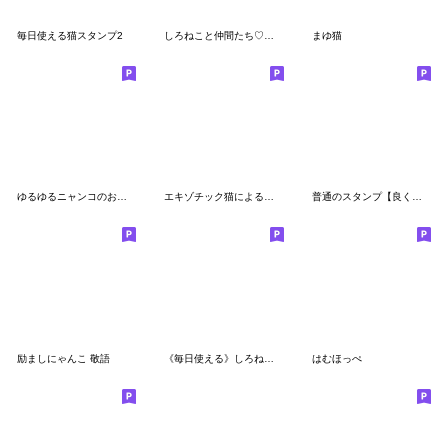
毎日使える猫スタンプ2
しろねこと仲間たち♡日常スタンプ
まゆ猫
ゆるゆるニャンコのお仕事敬語
エキゾチック猫による日常会話スタンプ
普通のスタンプ【良く使う敬語】
励ましにゃんこ 敬語
《毎日使える》しろねこ。にゃんこ。
はむほっぺ