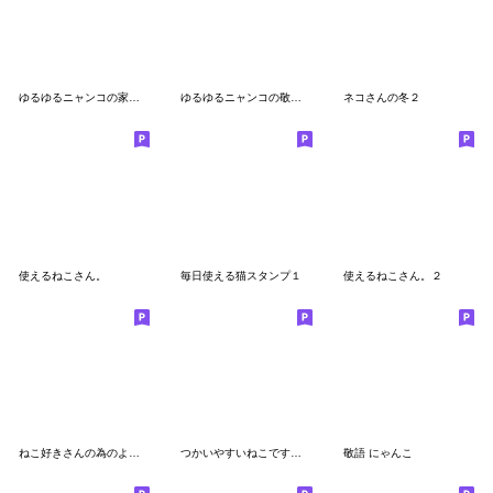
ゆるゆるニャンコの家族メッセージ
ゆるゆるニャンコの敬語メッセージ2
ネコさんの冬２
使えるねこさん。
毎日使える猫スタンプ１
使えるねこさん。２
ねこ好きさんの為のよく使う敬語
つかいやすいねこです。17＜家族連絡用＞
敬語 にゃんこ