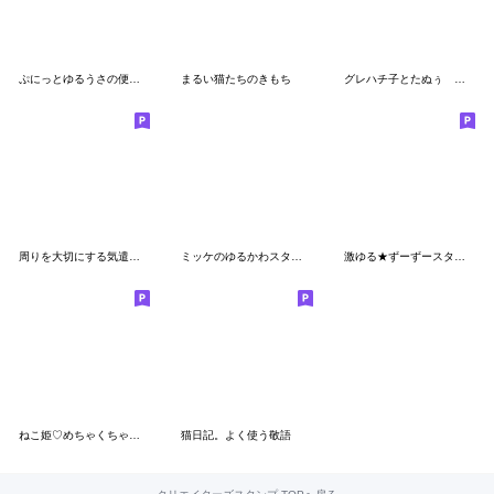
ぷにっとゆるうさの便利な敬語スタンプ
まるい猫たちのきもち
グレハチ子とたぬぅ 修正版
周りを大切にする気遣いセット
ミッケのゆるかわスタンプ
激ゆる★ずーずースタンプ
ねこ姫♡めちゃくちゃ使える敬語特集♡
猫日記。よく使う敬語