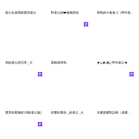
甜心女孩我的寶貝老公
對老公說❤️偷偷想你
奇怪的小兔兔 2（呼叫老公）
寫給老公的日常 _O
蛋糕表情包
★(⁎⁍̴̛ᴗ⁍̴̛⁎) 呼叫老公★
寶貝你那個好大喔(老公版)
好愛好愛你 _給老公 _K
夫妻甜蜜對話框（老婆版）