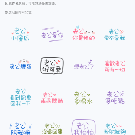
因應作者意願，可能無法提供支援。
點選貼圖即可預覽