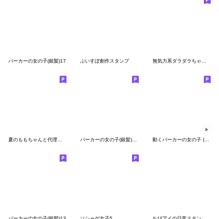
パーカーの女の子(銀髪)17
ぶいすぽ創作スタンプ
無気力系ダラダラちゃんその2
夏のももちゃんと代理くん
パーカーの女の子(銀髪)ミニキャラ
動くパーカーの女の子 (銀髪)3
パーカーの女の子(銀髪)13
ソシャゲ女子5
ちびアイの日常スタンプ+α【よく使う】