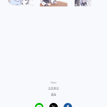
©leyn
注意事項
通報