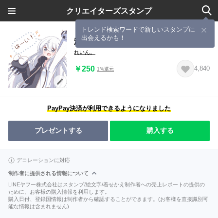
クリエイターズスタンプ
トレンド検索ワードで新しいスタンプに
出会えるかも！
涙ちゃんのメッセージスタンプ
れいん。
￥250
4,840
1%還元
PayPay決済が利用できるようになりました
プレゼントする
購入する
デコレーションに対応
制作者に提供される情報について
LINEヤフー株式会社はスタンプ/絵文字/着せかえ制作者への売上レポートの提供の
ために、お客様の購入情報を利用します。
購入日付、登録国情報は制作者から確認することができます。(お客様を直接識別可
能な情報は含まれません)