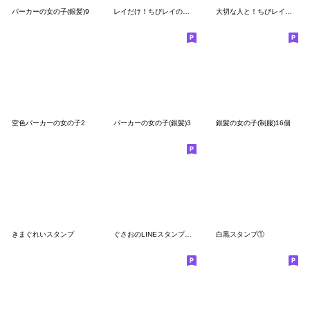
パーカーの女の子(銀髪)9
レイだけ！ちびレイの日常【よく使う】
大切な人と！ちびレイの日常【よく使う】
空色パーカーの女の子2
パーカーの女の子(銀髪)3
銀髪の女の子(制服)16個
きまぐれいスタンプ
ぐさおのLINEスタンプ第二弾
白黒スタンプ①