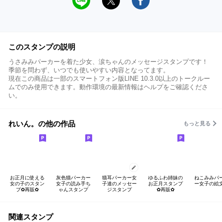
このスタンプの説明
うさみみパーカーを着た少女、涙ちゃんのメッセージスタンプです！
季節を問わず、いつでも使いやすい内容となってます。
現在この商品は一部のスマートフォン版LINE 10.3.0以上のトークルー
ムでのみ使用できます。動作環境の最新情報はヘルプをご確認くださ
い。
れいん。の他の作品
もっと見る
お正月に使える
灰色猫パーカー
猫耳パーカー女
ゆるふわ姉妹の
ねこみみパ
女の子のスタン
女子の読み手ち
子達のメッセー
お正月スタンプ
ー女子の絵
プ✿再販✿
ゃんスタンプ
ジスタンプ
✿再販✿
関連スタンプ