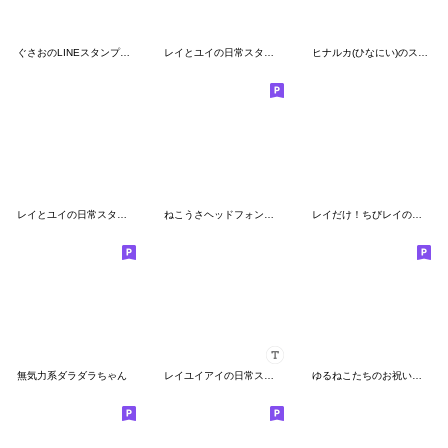
ぐさおのLINEスタンプ第二弾
レイとユイの日常スタンプ２【よく使う】
ヒナルカ(ひなにい)のスタンプ②
レイとユイの日常スタンプ 【よく使う】
ねこうさヘッドフォンズ ver.年末年始
レイだけ！ちびレイの日常【よく使う】
無気力系ダラダラちゃん
レイユイアイの日常スタンプC【よく使う】
ゆるねこたちのお祝いスタンプ