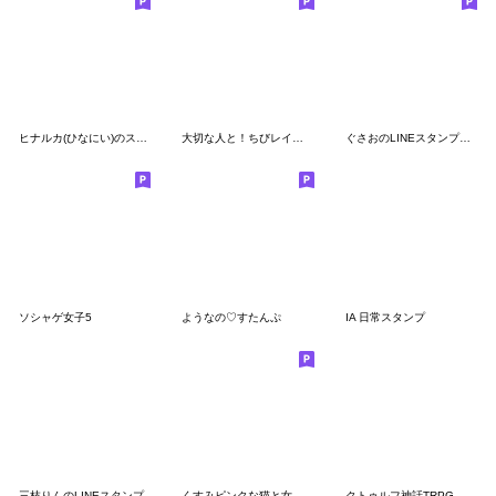
ヒナルカ(ひなにい)のスタンプ
大切な人と！ちびレイの日常【よく使う】
ぐさおのLINEスタンプ第四弾
ソシャゲ女子5
ようなの♡すたんぷ
IA 日常スタンプ
三枝りんのLINEスタンプ
くすみピンクな猫と女の子
クトゥルフ神話TRPG。セッション用スタンプ