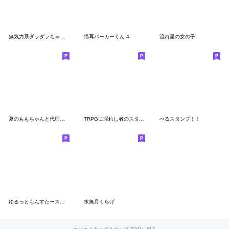
無気力系ダラダラちゃんその2
猫耳パーカーくん 4
流れ星の女の子
夏のももちゃんと代理くん
TRPGに溺れし者のスタンプ2【CoC】
べるスタンプ！！
ゆるっともんすたースタンプ
水無月くらげ