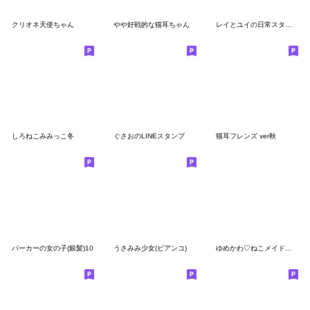
クリオネ天使ちゃん
やや好戦的な猫耳ちゃん
レイとユイの日常スタンプ(英語バージョン)
しろねこみみっこ冬
ぐさおのLINEスタンプ
猫耳フレンズ ver秋
パーカーの女の子(銀髪)10
うさみみ少女(ビアンコ)
ゆめかわ♡ねこメイドちゃん