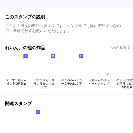
このスタンプの説明
キツネの男女の敬語スタンプです！シンプルで可愛いデザインなの
で、年齢問わずお使いいただけます。
れいん。の他の作品
もっと見る
ゲーマーちゃん
日常で使える可
ねこみみパーカ
涙ちゃんのメッ
ゆるふわ姉
達の冬✿再販✿
愛い魔女のスタ
ー女子の絵文字
セージスタンプ
お正月スタ
ンプ
✿再販✿
関連スタンプ