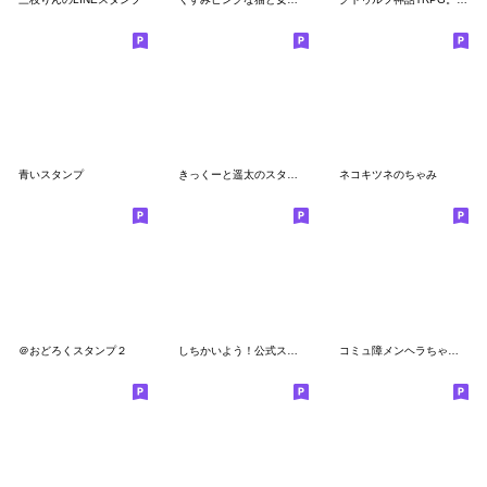
青いスタンプ
きっくーと遥太のスタンプ
ネコキツネのちゃみ
＠おどろくスタンプ２
しちかいよう！公式スタンプ
コミュ障メンヘラちゃんは基本体調が悪い