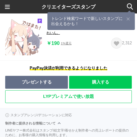
クリエイターズスタンプ
トレンド検索ワードで新しいスタンプに
出会えるかも！
もふもふキツネの敬語スタンプ
れいん。
￥190
2,312
1%還元
PayPay決済が利用できるようになりました
プレゼントする
購入する
LYPプレミアムで使い放題
スタンプアレンジ/デコレーションに対応
制作者に提供される情報について
LINEヤフー株式会社はスタンプ/絵文字/着せかえ制作者への売上レポートの提供の
ために、お客様の購入情報を利用します。