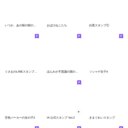
いつか、あの桜の樹の下で。
おばけねこたち
白黒スタンプ①
ぐさおのLINEスタンプ第三弾
ほんわか不思議の国のスタンプ 2
ソシャゲ女子4
空色パーカーの女の子2
IA 公式スタンプ Vol.2
きまぐれいスタンプ