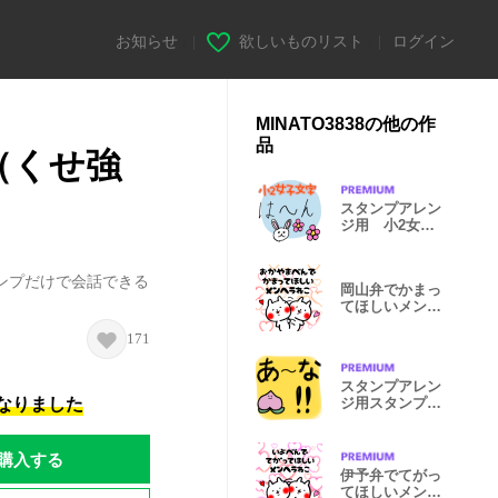
お知らせ
|
欲しいものリスト
|
ログイン
MINATO3838の他の作
品
（くせ強
スタンプアレン
ジ用 小2女子
文字2
ンプだけで会話できる
岡山弁でかまっ
てほしいメンヘ
ラねこ
171
スタンプアレン
になりました
ジ用スタンプ！
1
購入する
伊予弁でてがっ
てほしいメンヘ