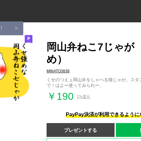
！
岡山弁ねこ7じゃが
め）
MINATO3838
くせのつえぇ岡山弁をしゃべる猫じゃが。スタ
で！はよー使ってみられー。
￥190
1%還元
PayPay決済が利用できるよう
プレゼントする