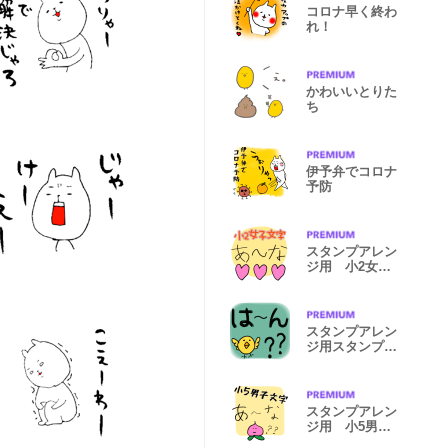
コロナ早く終わ
れ！
かわいいとりた
ち
伊予弁でコロナ
予防
スタンプアレン
ジ用 小2女子
文字1
スタンプアレン
ジ用スタンプ！
2
スタンプアレン
ジ用 小5男子
文字1