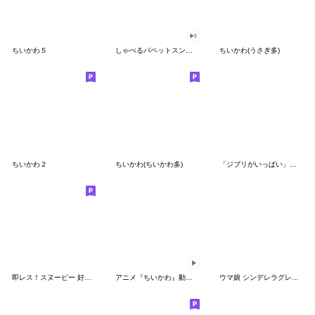
ちいかわ５
しゃべるパペットスンスン（GOOD）
ちいかわ(うさぎ多)
ちいかわ２
ちいかわ(ちいかわ多)
「ジブリがいっぱい」スタンプ
即レス！スヌーピー 好印象な長文スタンプ
アニメ『ちいかわ』動くLINEスタンプ vol.1
ウマ娘 シンデレラグレイ かんたんオグリ