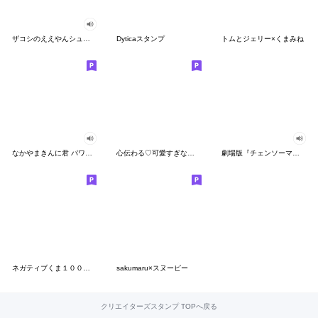
ザコシのええやんシューシュースタンプ
Dyticaスタンプ
トムとジェリー×くまみね
なかやまきんに君 パワー!!スタンプ
心伝わる♡可愛すぎない大人の長文スタンプ
劇場版『チェンソーマン レゼ篇』
ネガティブくま１００％ 憂鬱な一日
sakumaru×スヌーピー
クリエイターズスタンプ TOPへ戻る