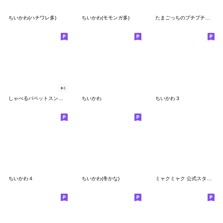
ちいかわ(ハチワレ多)
ちいかわ(モモンガ多)
たまごっちのプチプチおみせっち
しゃべるパペットスンスン
ちいかわ
ちいかわ３
ちいかわ４
ちいかわ(冬かな)
ミャクミャク 公式スタンプ第２弾