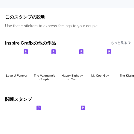
このスタンプの説明
Use these stickers to express feelings to your couple
Inspire Grafixの他の作品
もっと見る
Love U Forever
The Valentine's
Happy Birthday
Mr. Cool Guy
The Kissi
Couple
to You
関連スタンプ