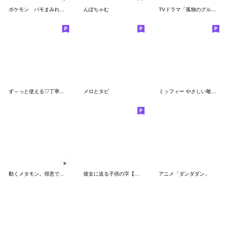
ポケモン パモまみれスタンプ
んぽちゃむ
TVドラマ「孤独のグルメ」
ず～っと使える♡丁寧な敬語お辞儀スタンプ
メロとタビ
ミッフィー やさしい敬語スタンプ
動くメタモン。得意でも苦手でもへんしん！
彼女に送る子供の字【カップル・彼氏】
アニメ「ダンダダン」