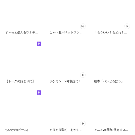
ず～っと使える♡ナチュラルガール
しゃべるパペットスンスン（HAPPY）
「もういい！もどれ！ピカチュウ！」
【トークの始まりに】ゆるカワ♪スヌーピー
ポケモン！×可哀想に！ ムチっとスタンプ
絵本「パンどろぼう」
ちいかわ(ピース)
ぐりぐり動く！おかしなポケモンスタンプ
アニメ25周年!使えるONE PIECEスタンプ