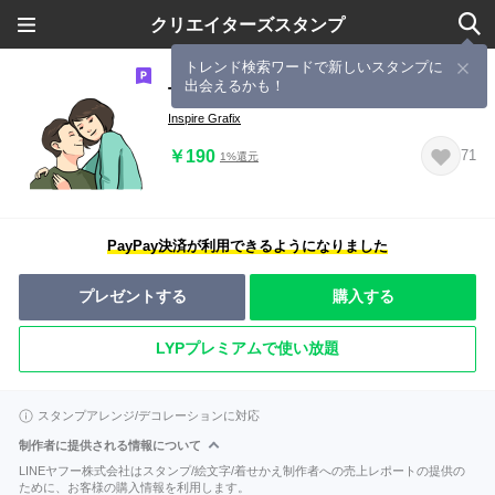
クリエイターズスタンプ
トレンド検索ワードで新しいスタンプに
出会えるかも！
The Intimate
Inspire Grafix
￥190
71
1%還元
PayPay決済が利用できるようになりました
プレゼントする
購入する
LYPプレミアムで使い放題
スタンプアレンジ/デコレーションに対応
制作者に提供される情報について
LINEヤフー株式会社はスタンプ/絵文字/着せかえ制作者への売上レポートの提供の
ために、お客様の購入情報を利用します。