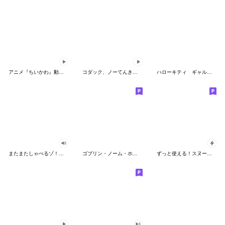
アニメ『ちいかわ』動くLINEスタンプ vol.2
コダック、ノーてんきに悩み中！
ハローキティ ギャルバイブス♡
またまたしゃべるゾ！クレヨンしんちゃん
ゴブリン・ノーム・ホーン
ずっと使える！スヌーピーのグリーティング